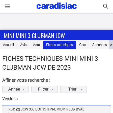
Connexion / Inscription
MINI MINI 3 CLUBMAN JCW
Accueil
Accueil
Avis
Actu
Fiches techniques
Cote
Annonces
Actu
FICHES TECHNIQUES MINI MINI 3
Essais
CLUBMAN JCW DE 2023
Guide
d'achat
Affiner votre recherche :
Année
Filtrer
Trier
Electriques
Versions
Utilitaires
III (F54) (2) JCW 306 EDITION PREMIUM PLUS BVA8