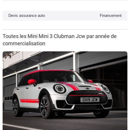
Flottes
Auto
Devis assurance auto
Financement
Services
Toutes les Mini Mini 3 Clubman Jcw par année de
commercialisation
Forum
Moto
Marques