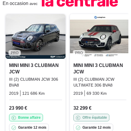
En occasion
avec
PRO
PRO
MINI MINI 3 CLUBMAN
MINI MINI 3 CLUBMAN
JCW
JCW
III (2) CLUBMAN JCW 306
III (2) CLUBMAN JCW
BVA8
ULTIMATE 306 BVA8
2019
121 686 Km
Automatique
2019
Essence
69 330 Km
Automatiq
23 990 €
32 299 €
Bonne affaire
Offre équitable
Garantie 12 mois
Garantie 12 mois