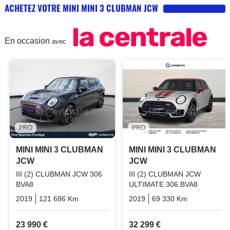
ACHETEZ VOTRE MINI MINI 3 CLUBMAN JCW
En occasion
avec
PRO
PRO
MINI MINI 3 CLUBMAN
MINI MINI 3 CLUBMAN
JCW
JCW
III (2) CLUBMAN JCW 306
III (2) CLUBMAN JCW
BVA8
ULTIMATE 306 BVA8
2019
121 686 Km
Automatique
2019
Essence
69 330 Km
Automatiq
23 990 €
32 299 €