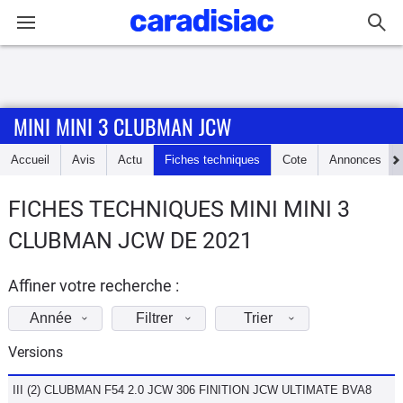
Connexion / Inscription
MINI MINI 3 CLUBMAN JCW
Accueil
Accueil
Avis
Actu
Fiches techniques
Cote
Annonces
Actu
FICHES TECHNIQUES MINI MINI 3
Essais
CLUBMAN JCW DE 2021
Guide
d'achat
Affiner votre recherche :
Année
Filtrer
Trier
Electriques
Versions
Utilitaires
III (2) CLUBMAN F54 2.0 JCW 306 FINITION JCW ULTIMATE BVA8