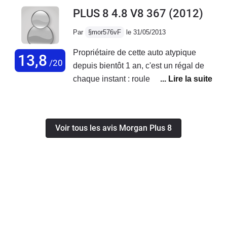
cette motorisation pour une Morgan…
PLUS 8 4.8 V8 367
(2012)
Une accélération en 6 secondes au
100km/h c'est vraiment le pied…Une
Par
§mor576vF
le 31/05/2013
conduite sportive c'est très rare pour
Propriétaire de cette auto atypique
un cabriolet des années 80 avec un
13,8
/20
depuis bientôt 1 an, c'est un régal de
look identique depuis 1953.....A vous
chaque instant : rouler cool ou rouler
de voir,...
fort, tout est plaisir... Elle captive ceux
qui l'entendent et la voit passer et son
capital sympathie est indéniable. Si je
Voir tous les avis Morgan Plus 8
devais changer d'auto aujourd'hui....
ce serait la même, pour ses qualités et
ses défauts.