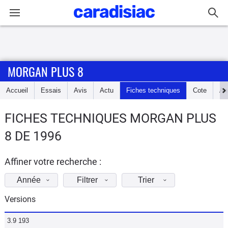
Connexion / Inscription
MORGAN PLUS 8
Accueil
Accueil
Essais
Avis
Actu
Fiches techniques
Cote
An
Actu
FICHES TECHNIQUES MORGAN PLUS
Essais
8 DE 1996
Guide
d'achat
Affiner votre recherche :
Année
Filtrer
Trier
Electriques
Versions
Utilitaires
3.9 193