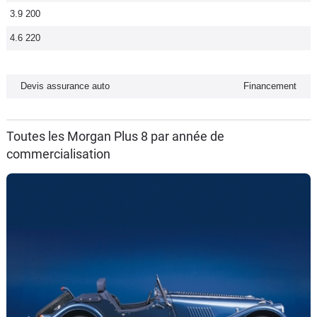
3.9 200
Flottes
Auto
4.6 220
Services
Devis assurance auto
Financement
Forum
Toutes les Morgan Plus 8 par année de
Moto
commercialisation
Marques