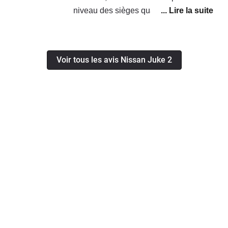
niveau des sièges quand on fait des
longues routes, et la puissance est
suffisante même 5 personnes dedans
sa pousse bien j était étonné, y a
Voir tous les avis Nissan Juke 2
grand coffre pour un petit suv, et la
consommation dans le global c est 5
litres au 100 km, et mode éco en
poussant pas beaucoup 4 litres 6 au
100 km en mixte.