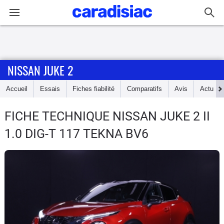
Connexion / Inscription
NISSAN JUKE 2
Accueil
Accueil
Essais
Fiches fiabilité
Comparatifs
Avis
Actu
Actu
FICHE TECHNIQUE NISSAN JUKE 2
II
Essais
1.0 DIG-T 117 TEKNA BV6
Guide
d'achat
Electriques
Utilitaires