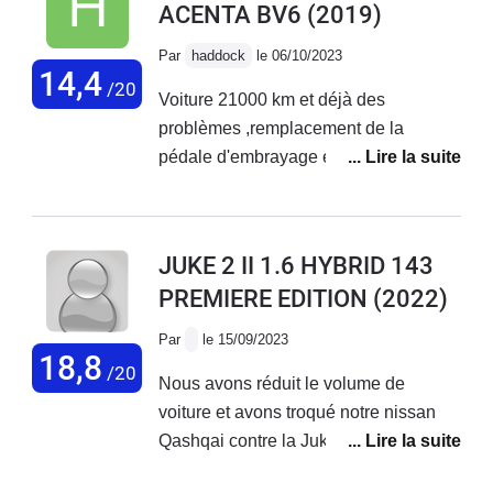
ACENTA BV6
(2019)
Par
haddock
le 06/10/2023
14,4
/20
Voiture 21000 km et déjà des
problèmes ,remplacement de la
pédale d'embrayage et le support prise
en charge a 50% de Nissan ,deuxième
problèmes le compteur electronique
ne fonctionne plus et le lendemain le
JUKE 2 II 1.6 HYBRID 143
stop start rdv avec le garage la
PREMIERE EDITION
(2022)
semaine prochaine, au niveau comfort
pas terrible manque de souplesse.
Par
le 15/09/2023
18,8
/20
Nous avons réduit le volume de
voiture et avons troqué notre nissan
Qashqai contre la Juke. Quelques
réglages à effectuer après 10mois d