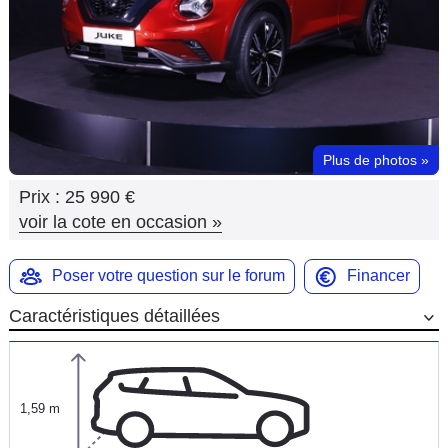
Flottes
Auto
Services
Forum
Plus de photos
»
Prix :
25 990 €
Moto
voir la cote en occasion
»
Marques
Poser votre question sur le forum
Financer
Caractéristiques détaillées
1,59 m