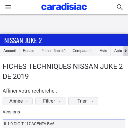
Connexion / Inscription
NISSAN JUKE 2
Accueil
Accueil
Essais
Fiches fiabilité
Comparatifs
Avis
Actu
Actu
FICHES TECHNIQUES NISSAN JUKE 2
Essais
DE 2019
Guide
d'achat
Affiner votre recherche :
Année
Filtrer
Trier
Electriques
Versions
Utilitaires
II 1.0 DIG-T 117 ACENTA BV6