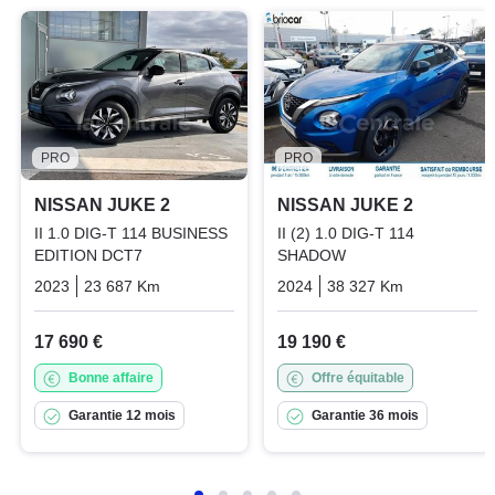
PRO
PRO
NISSAN JUKE 2
NISSAN JUKE 2
II 1.0 DIG-T 114 BUSINESS
II (2) 1.0 DIG-T 114
EDITION DCT7
SHADOW
2023
23 687 Km
Automatique
Essence
2024
38 327 Km
Manuelle
17 690 €
19 190 €
Bonne affaire
Offre équitable
Garantie 12 mois
Garantie 36 mois