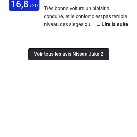
chauffant et pare bris chauffant.
16,8
/20
Très bonne voiture un plaisir à
conduire, et le confort c est pas terrible
niveau des sièges quand on fait des
longues routes, et la puissance est
suffisante même 5 personnes dedans
sa pousse bien j était étonné, y a
Voir tous les avis Nissan Juke 2
grand coffre pour un petit suv, et la
consommation dans le global c est 5
litres au 100 km, et mode éco en
poussant pas beaucoup 4 litres 6 au
100 km en mixte.