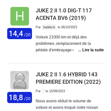
du moteur. Je suis déçu de ce véhicule
JUKE 2 II 1.0 DIG-T 117
qui Consomme aussi
ACENTA BV6
(2019)
Par
haddock
le 06/10/2023
14,4
/20
Voiture 21000 km et déjà des
problèmes ,remplacement de la
pédale d'embrayage et le support prise
en charge a 50% de Nissan ,deuxième
problèmes le compteur electronique
ne fonctionne plus et le lendemain le
JUKE 2 II 1.6 HYBRID 143
stop start rdv avec le garage la
PREMIERE EDITION
(2022)
semaine prochaine, au niveau comfort
pas terrible manque de souplesse.
Par
le 15/09/2023
18,8
/20
Nous avons réduit le volume de
voiture et avons troqué notre nissan