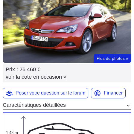
Flottes
Auto
Services
Forum
Plus de photos
»
Moto
Prix :
26 460 €
Marques
voir la cote en occasion
»
Poser votre question sur le forum
Financer
Caractéristiques détaillées
1,48 m