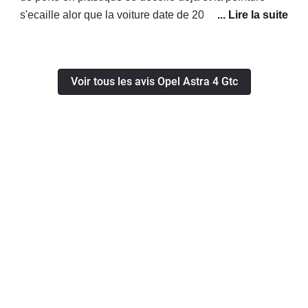
confortable. (peut être un peu brusque
s'ecaille alor que la voiture date de 2013 direction qui
entre la 1ere et la 2nd)La finition
flotte defois la voiture tire tous droit un peux
intérieur a été une très bonne surprise.
dangeureux joint de porte qui se barre gps qui marche
(sans option GPS)Sur cette version le
une fois sur deux et opel sans fiche royalement pour
Voir tous les avis Opel Astra 4 Gtc
freinage est très bon, en temoigne
eux c normal merci la deutsch qualitat et plus jamais
deux freinages d'urgences effectués
opel
sur route mouillé en ville qui m'ont
bluffés de réactivité.En résumé, très
bonne GT, avec une ligne superbe,
qu'il n'est pas si courant de croiser sur
la route (pour ceux qui n'aime pas faire
comme tout le monde ;) ).