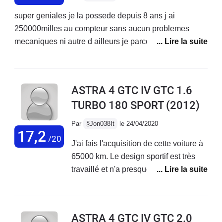
super geniales je la possede depuis 8 ans j ai
250000milles au compteur sans aucun problemes
mecaniques ni autre d ailleurs je parcours 100km par
jours ete et hiver la tenu de route est parfaite la conso
est correct sauf si on joue un peu avec mais normale
comme les autres voitures mais bon seul petit point
ASTRA 4 GTC IV GTC 1.6
faible l eclairages la nuit et le confort sur grand trajet un
TURBO 180 SPORT
(2012)
peu raide pour un vieux comme moi mdr
Par
§Jon038It
le 24/04/2020
17,2
/20
J'ai fais l'acquisition de cette voiture à
65000 km. Le design sportif est très
travaillé et n'a presque rien à voir avec
une Astra 5 portes. Les ailes arrières
sont géantes et couplé avec la faible
visibilité arrières, il faut faire attention
ASTRA 4 GTC IV GTC 2.0
lorsque l'on se gare dans des endroits