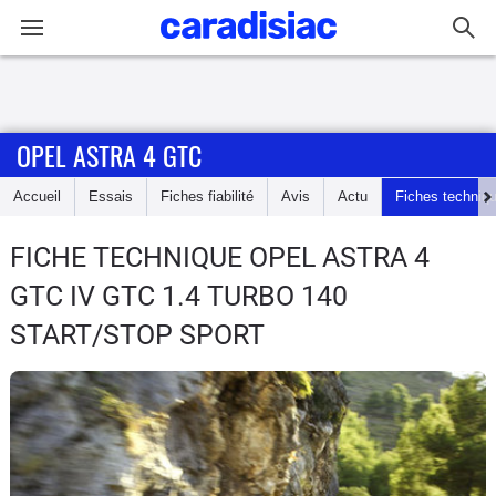
Connexion / Inscription
OPEL ASTRA 4 GTC
Accueil
Accueil
Essais
Fiches fiabilité
Avis
Actu
Fiches techniq
Actu
FICHE TECHNIQUE OPEL ASTRA 4
Essais
GTC
IV GTC 1.4 TURBO 140
Guide
START/STOP SPORT
d'achat
Electriques
Utilitaires