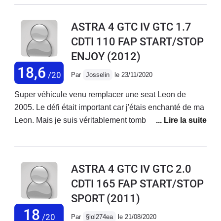
problème mécanique à part le changement des
amortisseurs arrière 750€ l'unité hors main d'oeuvre.Si
ASTRA 4 GTC IV GTC 1.7
je devait lui trouver deux défauts je dirait le poids et les
CDTI 110 FAP START/STOP
angles morts.
ENJOY
(2012)
18,6
/20
Par
Josselin
le 23/11/2020
Super véhicule venu remplacer une seat Leon de
2005. Le défi était important car j'étais enchanté de ma
Leon. Mais je suis véritablement tombé sous le charme
de la GTC.C'est une voiture avec une qualité de finition
très bonne. Elle n'a rien a envié à une audi A3 d'année
similaire. Intérieur avec lumière LED d'ambiance
ASTRA 4 GTC IV GTC 2.0
déjà...Seul hic, c'est peut être bien la fragilité de sa
CDTI 165 FAP START/STOP
peinture.Etant commercial, avec une Clio 4 la semaine,
SPORT
(2011)
c'était toujours un régal de la retrouver le vendredi soir
pour 2 jours.
18
/20
Par
§lol274ea
le 21/08/2020