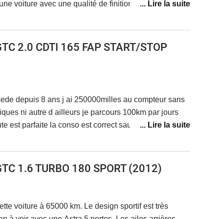
e voiture avec une qualité de finition très bonne. Elle
di A3 d'année similaire. Intérieur avec lumière LED
, c'est peut être bien la fragilité de sa peinture.Etant
 4 la semaine, c'était toujours un régal de la retrouver
GTC 2.0 CDTI 165 FAP START/STOP
urs.
sede depuis 8 ans j ai 250000milles au compteur sans
es ni autre d ailleurs je parcours 100km par jours
ute est parfaite la conso est correct sauf si on joue un
mme les autres voitures mais bon seul petit point
t et le confort sur grand trajet un peu raide pour un vieux
GTC 1.6 TURBO 180 SPORT
(2012)
 cette voiture à 65000 km. Le design sportif est très
ien à voir avec une Astra 5 portes. Les ailes arrières