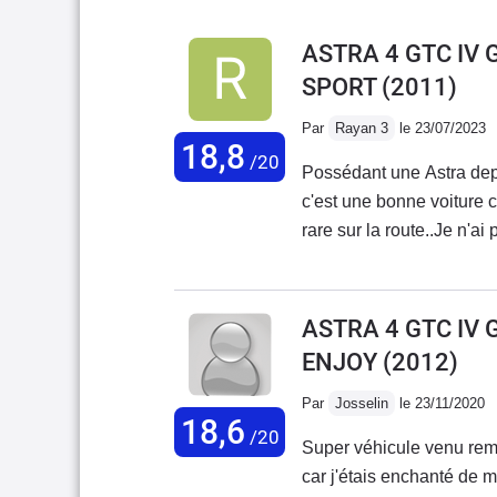
ASTRA 4 GTC IV 
SPORT
(2011)
Par
Rayan 3
le 23/07/2023
18,8
/20
Possédant une Astra dep
c'est une bonne voiture c
rare sur la route..Je n'a
changement des amortisse
devait lui trouver deux dé
ASTRA 4 GTC IV 
ENJOY
(2012)
Par
Josselin
le 23/11/2020
18,6
/20
Super véhicule venu remp
car j'étais enchanté de 