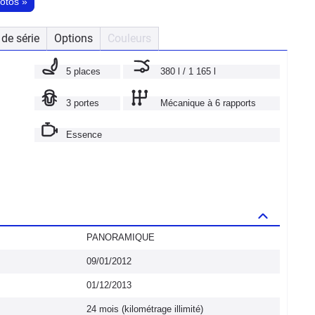
hotos
»
de série
Options
Couleurs
5 places
380 l / 1 165 l
3 portes
Mécanique à 6 rapports
Essence
PANORAMIQUE
09/01/2012
01/12/2013
24 mois (kilométrage illimité)