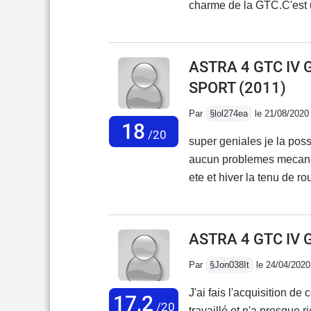
charme de la GTC.C'est un
n'a rien a envié à une au
d'ambiance déjà...Seul hic
commercial, avec une Clio
ASTRA 4 GTC IV 
le vendredi soir pour 2 jo
SPORT
(2011)
Par
§lol274ea
le 21/08/2020
18
/20
super geniales je la pos
aucun problemes mecaniqu
ete et hiver la tenu de ro
peu avec mais normale co
faible l eclairages la nui
comme moi mdr
ASTRA 4 GTC IV 
Par
§Jon038It
le 24/04/2020
J'ai fais l'acquisition de
17,2
/20
travaillé et n'a presque r