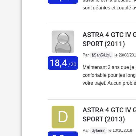
sont géantes et couplé avec
lorsque l'on se gare dans
qui peut être génante da
part, la consommation de
ASTRA 4 GTC IV 
veut "profiter" un minimu
SPORT
(2011)
(BVM6)Mis à part cela, j
très confortable et relat
Par
§San541xL
le 29/08/20
18,4
tenu de route est impecc
/20
Maintenant 2 ans que je
(jantes 19" en 235/45) Le
confortable pour les longs
et la boite 6 est très con
votre trajet. Aucun prob
2nd)La finition intérieur
une adhérence incroyable
cette version le freinage
diesel. Éclairage de nui
effectués sur route mouill
ASTRA 4 GTC IV 
bonne GT, avec une ligne 
SPORT
(2013)
route (pour ceux qui n'ai
Par
dylannn
le 10/10/2018