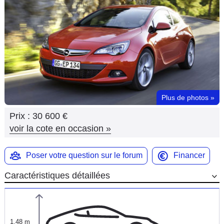
Flottes
Auto
Services
Forum
Plus de photos
»
Moto
Prix :
30 600 €
Marques
voir la cote en occasion
»
Poser votre question sur le forum
Financer
Caractéristiques détaillées
1,48 m