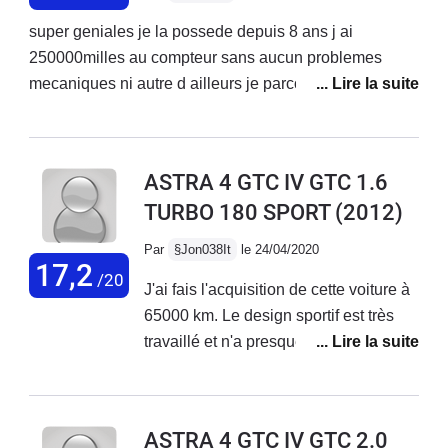
super geniales je la possede depuis 8 ans j ai
250000milles au compteur sans aucun problemes
mecaniques ni autre d ailleurs je parcours 100km par
jours ete et hiver la tenu de route est parfaite la conso
est correct sauf si on joue un peu avec mais normale
comme les autres voitures mais bon seul petit point
ASTRA 4 GTC IV GTC 1.6
faible l eclairages la nuit et le confort sur grand trajet un
TURBO 180 SPORT
(2012)
peu raide pour un vieux comme moi mdr
Par
§Jon038It
le 24/04/2020
17,2
/20
J'ai fais l'acquisition de cette voiture à
65000 km. Le design sportif est très
travaillé et n'a presque rien à voir avec
une Astra 5 portes. Les ailes arrières
sont géantes et couplé avec la faible
visibilité arrières, il faut faire attention
ASTRA 4 GTC IV GTC 2.0
lorsque l'on se gare dans des endroits