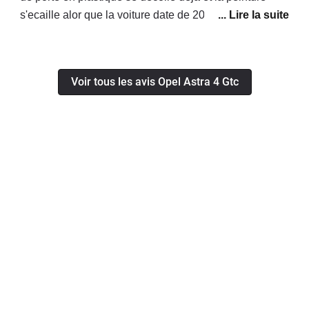
confortable. (peut être un peu brusque
s'ecaille alor que la voiture date de 2013 direction qui
entre la 1ere et la 2nd)La finition
flotte defois la voiture tire tous droit un peux
intérieur a été une très bonne surprise.
dangeureux joint de porte qui se barre gps qui marche
(sans option GPS)Sur cette version le
une fois sur deux et opel sans fiche royalement pour
Voir tous les avis Opel Astra 4 Gtc
freinage est très bon, en temoigne
eux c normal merci la deutsch qualitat et plus jamais
deux freinages d'urgences effectués
opel
sur route mouillé en ville qui m'ont
bluffés de réactivité.En résumé, très
bonne GT, avec une ligne superbe,
qu'il n'est pas si courant de croiser sur
la route (pour ceux qui n'aime pas faire
comme tout le monde ;) ).