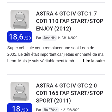
problème mécanique à part le changement des
amortisseurs arrière 750€ l'unité hors main d'oeuvre.Si
ASTRA 4 GTC IV GTC 1.7
je devait lui trouver deux défauts je dirait le poids et les
CDTI 110 FAP START/STOP
angles morts.
ENJOY
(2012)
18,6
/20
Par
Josselin
le 23/11/2020
Super véhicule venu remplacer une seat Leon de
2005. Le défi était important car j'étais enchanté de ma
Leon. Mais je suis véritablement tombé sous le charme
de la GTC.C'est une voiture avec une qualité de finition
très bonne. Elle n'a rien a envié à une audi A3 d'année
similaire. Intérieur avec lumière LED d'ambiance
ASTRA 4 GTC IV GTC 2.0
déjà...Seul hic, c'est peut être bien la fragilité de sa
CDTI 165 FAP START/STOP
peinture.Etant commercial, avec une Clio 4 la semaine,
SPORT
(2011)
c'était toujours un régal de la retrouver le vendredi soir
pour 2 jours.
18
/20
Par
§lol274ea
le 21/08/2020