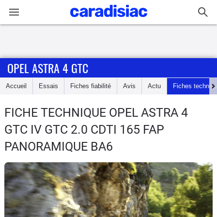
Connexion / Inscription
OPEL ASTRA 4 GTC
Accueil
Accueil
Essais
Fiches fiabilité
Avis
Actu
Fiches techniq
Actu
FICHE TECHNIQUE OPEL ASTRA 4
Essais
GTC
IV GTC 2.0 CDTI 165 FAP
Guide
PANORAMIQUE BA6
d'achat
Electriques
Utilitaires