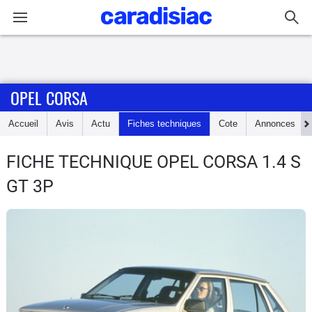
Connexion / Inscription
OPEL CORSA
Accueil
Accueil
Avis
Actu
Fiches techniques
Cote
Annonces
Actu
FICHE TECHNIQUE OPEL CORSA
1.4 S
Essais
GT 3P
Guide
d'achat
Electriques
Utilitaires