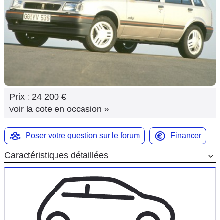
Flottes
Auto
Services
Forum
Prix :
24 200 €
Moto
voir la cote en occasion
»
Marques
Poser votre question sur le forum
Financer
Caractéristiques détaillées