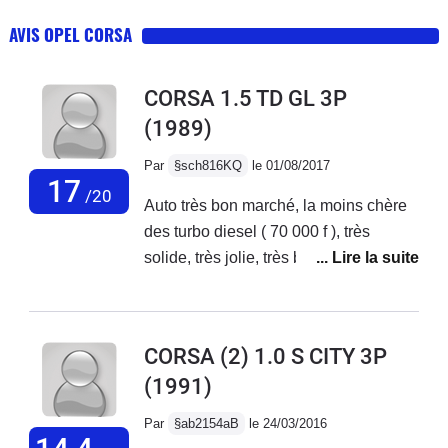
AVIS OPEL CORSA
CORSA 1.5 TD GL 3P
(1989)
Par
§sch816KQ
le 01/08/2017
17
/20
Auto très bon marché, la moins chère
des turbo diesel ( 70 000 f ), très
solide, très jolie, très bonne sécurité
passive ( dans Que choisir, 5 étoiles ),
équipement très complet ( avertisseur
sonore feux allumés, plaque de
CORSA (2) 1.0 S CITY 3P
séparation, compte-tours,
(1991)
suralimentation ), plaisir de conduire,
fiscalité ( 4CV fiscaux ), rapidité (
Par
§ab2154aB
le 24/03/2016
vitesse maxi réelle : 172 km/h ),