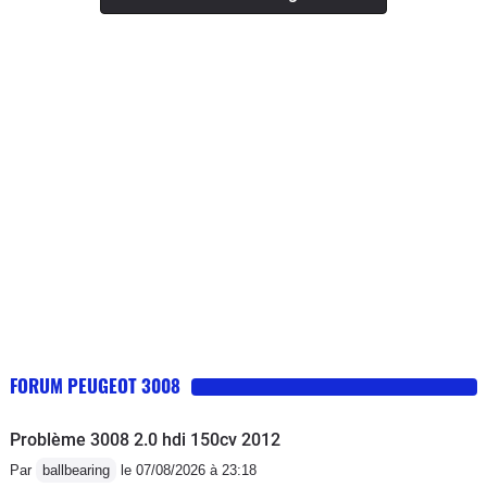
ne prend rien en charge pour eux c'est une pièce
décriée, je l'ai trouvé très bien. Les
d'usure normal!A fuir!Sercice relations clients
rapports sont courts sur les 2 premiers
incompétent plus d'un mois pour répondre malgré de
rapports mais ensuite, on peut appuyer
multiples relances!Une boîte de vitesse fait plus de
sur le champignon et elle monte dans
300000km chez les autres constructeurs et chez
les tours. Des à-coups c'est sûr, mais
Peugeot 60000km c'est le maximum!N'achetez pas
en sachant l'utiliser, on fini par relâcher
Peugeot
un petit peu l'accélérateur pour quelle
passe sa vitesse en douceur et on
peut reprendre l'accélération. C'est
pas une boîte qui s'utilise avec une
conduite sportive
FORUM PEUGEOT 3008
Problème 3008 2.0 hdi 150cv 2012
Par
ballbearing
le 07/08/2026 à 23:18