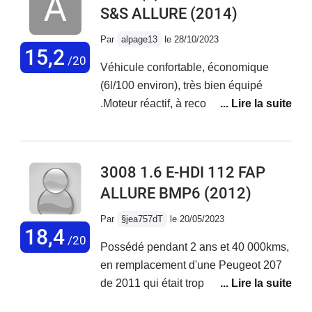
S&S ALLURE
(2014)
bien.Par contre : les feux de
croisement sont pitoyables, une
Par
alpage13
le 28/10/2023
bougie éclairerait mieux ! et l'écran
15,2
/20
Véhicule confortable, économique
(voir plus bas)Quel dommage pour un
(6l/100 environ), très bien équipé
bon véhicule !
.Moteur réactif, à recommander !
3008 1.6 E-HDI 112 FAP
ALLURE BMP6
(2012)
Par
§jea757dT
le 20/05/2023
18,4
/20
Possédé pendant 2 ans et 40 000kms,
en remplacement d'une Peugeot 207
de 2011 qui était trop petite de coffre,
c'était une première main, entretenue