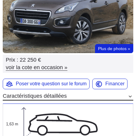
Flottes
Auto
Services
Forum
Plus de photos
»
Prix :
22 250 €
Moto
voir la cote en occasion
»
Marques
Poser votre question sur le forum
Financer
Caractéristiques détaillées
1,63 m