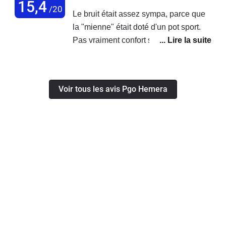
15,4
/20
Le bruit était assez sympa, parce que
la "mienne" était doté d'un pot sport.
Pas vraiment confort sur les
autoroutes, c'est une voiture qui attire
l'oeil, et les gens vous regardent avec
un air sympa. C'est aussi une voiture
Voir tous les avis Pgo Hemera
qui fait que des que vous êtes arrêté
les gens vous posent des questions;
donc révisez un peu l'histoire du
constructeur d'Alès si vous voulez
vous faire des copains.Le coffre et les
finitions sont plutôt artisanales, mais
c'est ce qui fait le charme de PGO.