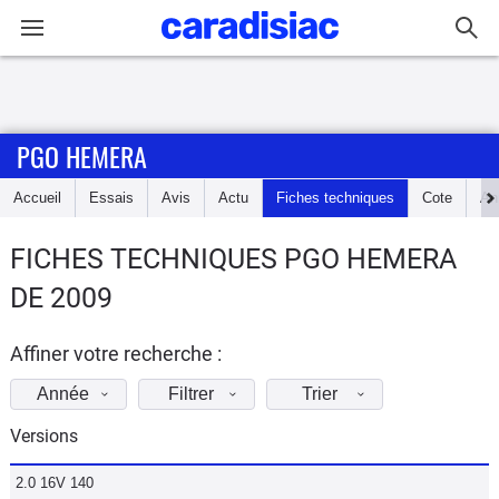
Connexion / Inscription
PGO HEMERA
Accueil
Accueil
Essais
Avis
Actu
Fiches techniques
Cote
An
Actu
FICHES TECHNIQUES PGO HEMERA
Essais
DE 2009
Guide
d'achat
Affiner votre recherche :
Année
Filtrer
Trier
Electriques
Versions
Utilitaires
2.0 16V 140