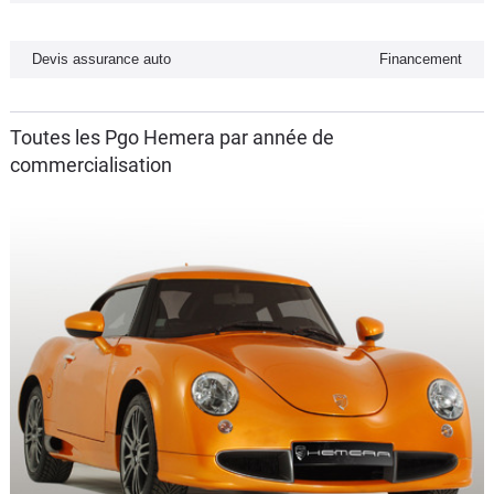
Flottes
Auto
Devis assurance auto
Financement
Services
Toutes les Pgo Hemera par année de
commercialisation
Forum
Moto
Marques