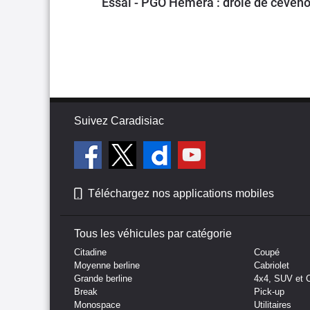
Essai - PGO Hemera : drôle de céveno
Suivez Caradisiac
Téléchargez nos applications mobiles
Tous les véhicules par catégorie
Citadine
Coupé
Moyenne berline
Cabriolet
Grande berline
4x4, SUV et 
Break
Pick-up
Monospace
Utilitaires