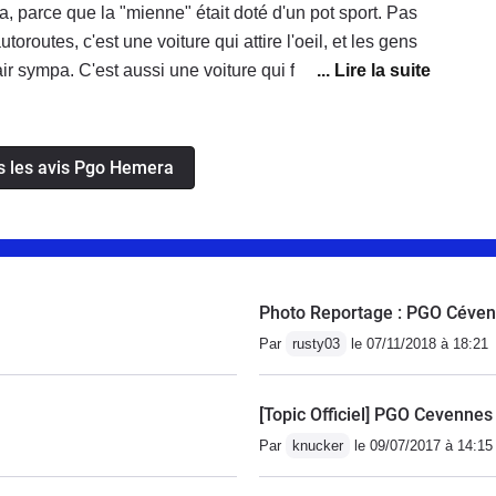
a, parce que la "mienne" était doté d'un pot sport. Pas
toroutes, c'est une voiture qui attire l'oeil, et les gens
ir sympa. C'est aussi une voiture qui fait que des que
s vous posent des questions; donc révisez un peu
r d'Alès si vous voulez vous faire des copains.Le coffre
ôt artisanales, mais c'est ce qui fait le charme de PGO.
us les avis Pgo Hemera
Photo Reportage : PGO Céve
Par
rusty03
le 07/11/2018 à 18:21
[Topic Officiel] PGO Cevennes
Par
knucker
le 09/07/2017 à 14:15