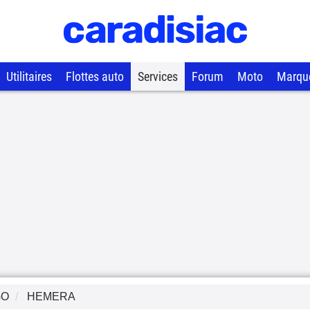
Utilitaires
Flottes auto
Services
Forum
Moto
Marqu
GO
HEMERA