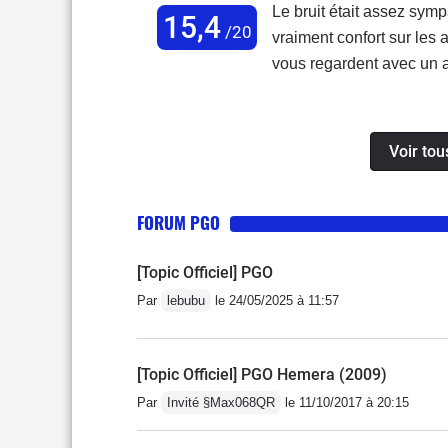
Le bruit était assez symp
15,4
/20
vraiment confort sur les au
vous regardent avec un a
vous êtes arrêté les gen
l'histoire du constructeu
et les finitions sont plut
Voir to
FORUM PGO
[Topic Officiel] PGO
Par
lebubu
le 24/05/2025 à 11:57
[Topic Officiel] PGO Hemera (2009)
Par
Invité §Max068QR
le 11/10/2017 à 20:15