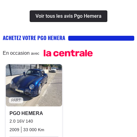
l'oeil, et les gens vous regardent avec
un air sympa. C'est aussi une voiture
Voir tous les avis Pgo Hemera
qui fait que des que vous êtes arrêté
les gens vous posent des questions;
donc révisez un peu l'histoire du
ACHETEZ VOTRE PGO HEMERA
constructeur d'Alès si vous voulez
vous faire des copains.Le coffre et les
En occasion
avec
finitions sont plutôt artisanales, mais
c'est ce qui fait le charme de PGO.
PART
PGO HEMERA
2.0 16V 140
2009
33 000 Km
Manuelle
Essence