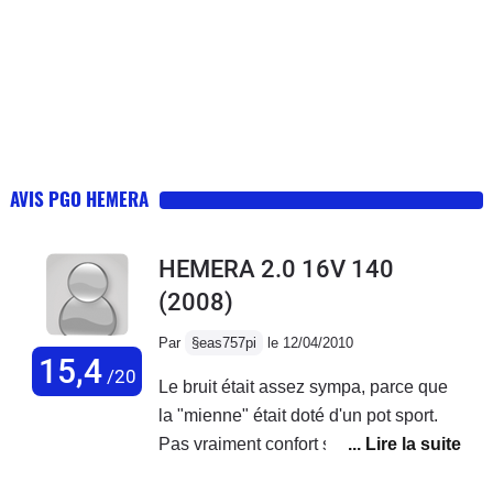
AVIS PGO HEMERA
HEMERA 2.0 16V 140
(2008)
Par
§eas757pi
le 12/04/2010
15,4
/20
Le bruit était assez sympa, parce que
la "mienne" était doté d'un pot sport.
Pas vraiment confort sur les
autoroutes, c'est une voiture qui attire