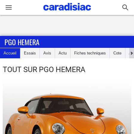
Connexion / Inscription
PGO HEMERA
Accueil
Accueil
Essais
Avis
Actu
Fiches techniques
Cote
An
Actu
TOUT SUR PGO HEMERA
Essais
Guide
d'achat
Electriques
Utilitaires