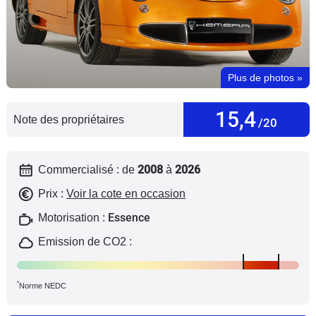
Flottes
Auto
Services
Plus de photos
»
Forum
15,4
Note des propriétaires
/20
Moto
2008
2026
Commercialisé : de
à
Marques
Prix :
Voir la cote en occasion
Essence
Motorisation :
Emission de CO2 :
*
Norme NEDC