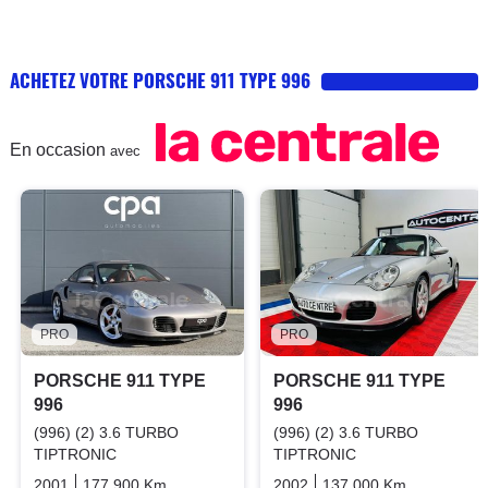
ACHETEZ VOTRE PORSCHE 911 TYPE 996
En occasion
avec
PRO
PRO
PORSCHE 911 TYPE
PORSCHE 911 TYPE
996
996
(996) (2) 3.6 TURBO
(996) (2) 3.6 TURBO
TIPTRONIC
TIPTRONIC
2001
177 900 Km
Automatique
2002
Essence
137 000 Km
Automati