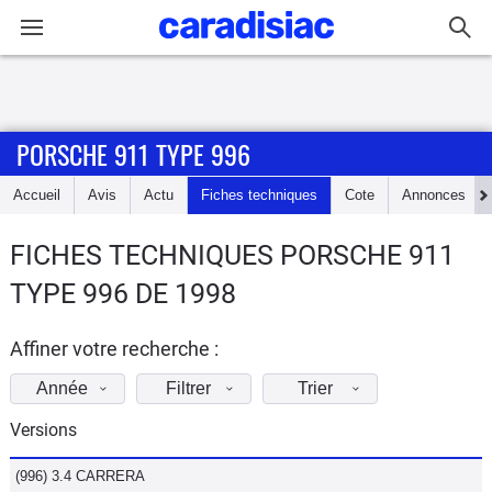
Connexion / Inscription
PORSCHE 911 TYPE 996
Accueil
Accueil
Avis
Actu
Fiches techniques
Cote
Annonces
Actu
FICHES TECHNIQUES PORSCHE 911
Essais
TYPE 996 DE 1998
Guide
d'achat
Affiner votre recherche :
Année
Filtrer
Trier
Electriques
Versions
Utilitaires
(996) 3.4 CARRERA