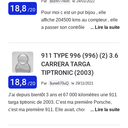
Par
§ozm774xR
le 24/01/2022
18,8
/20
Pour moi c est un pur bijou , elle
affiche 204500 kms au compteur , elle
a passer son contrôle technique qui
est ressorti complètement vierge , juste
un réglage de feux anti brouillard. Je
vis sur l île de la reunion ( brouillard
911 TYPE 996 (996) (2) 3.6
pas trop ) je ne regrette rien , celui qui l
CARRERA TARGA
a eu avant moi était sûrement très
TIPTRONIC
(2003)
exigent avec l état de son véhicule ,
quoi qu il en est elle est comme neuve
18,8
/20
Par
§une670uQ
le 29/11/2021
et n a rien à envier aux nouveaux
modèles , je possède également une
J'ai depuis bientôt 3 ans et 67 000 kilomètres une 911
cayman 718 et de vous à moi le plaisir
targa tiptronic de 2003. C'est ma première Porsche,
avec une 911/996 n a rien à voir en
c'est ma première 911. Elle avait, chose rare pour une
plaisir de conduire , ça pilote et ça se
996, 25 000 euros d'options. 67 000 kilomètres de
pilote on est vite a 200 et la bête en
bonheur, c'est mon daily, je n'ai qu'elle. Je l'ai