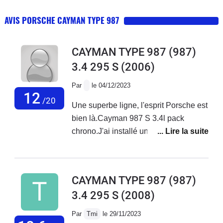
AVIS PORSCHE CAYMAN TYPE 987
CAYMAN TYPE 987 (987)
3.4 295 S
(2006)
Par
le 04/12/2023
12
/20
Une superbe ligne, l'esprit Porsche est
bien là.Cayman 987 S 3.4l pack
chrono.J'ai installé une ligne de chez
Rose Passion inox non
homologuée.Un peu de résonnance
vers 3.000tr/min.Le pack chrono avec
CAYMAN TYPE 987 (987)
le volant multifonctions est un
3.4 295 S
(2008)
plus.Sono vraiment pas à la hauteur.
(je n'avais pas le kit Bose)Par contre,
Par
Tmi
le 29/11/2023
beaucoup de soucis sur une auto de