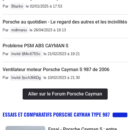
largement de la place pour les grands
Par
Blazko
le 02/01/2025 à 17:53
gabarits (j'ai plus de mal a m'installer
dans une Ford Fiesta recente que
Porsche au quotidien - Le regard des autres et les incivilités
dans ma Cayman...), tout est a sa
Par
mdlmanu
le 26/04/2023 à 19:13
place facile a atteindre et manipuler,
c'est bien fini, ergonomique, seul le
Problème PSM ABS CAYMAN S
PCM / GPS ont mal vieillis du fait des
Par
Invité §Mic675Sc
le 21/02/2023 à 19:21
progres rapides de
l'electronique...sachant qu'il existent
Ventilateur moteur Porsche Cayman S 987 de 2006
des solutions pour moderniser
Par
Invité §sch366Dg
le 10/02/2023 à 21:30
l'installation actuelle, comme pour le
bluetooth par exemple. La sono n'est
Aller sur le Forum Porsche Cayman
pas des meilleures, mais vous
n'achetez pas une Cayman pour le
son...en tout cas pas celui des haut-
ESSAIS ET COMPARATIFS PORSCHE CAYMAN TYPE 987
parleurs !A signaler qu'il y a beaucoup
de rangements, dans les portes, sur la
Essai - Porsche Cayman S : entre