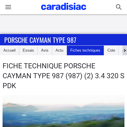
Connexion / Inscription
PORSCHE CAYMAN TYPE 987
Accueil
Accueil
Essais
Avis
Actu
Fiches techniques
Cote
An
Actu
FICHE TECHNIQUE PORSCHE
Essais
CAYMAN TYPE 987
(987) (2) 3.4 320 S
Guide
PDK
d'achat
Electriques
Utilitaires