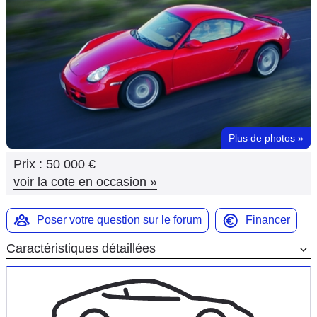
Flottes
Auto
Services
Forum
Plus de photos
»
Moto
Prix :
50 000 €
Marques
voir la cote en occasion
»
Poser votre question sur le forum
Financer
Caractéristiques détaillées