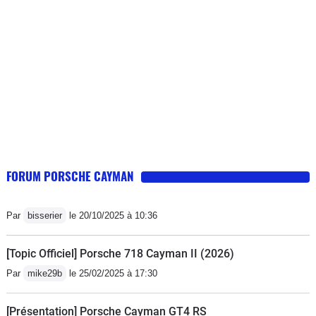
compter un jeu de plaquette toutes les
5 ou 6 sorties selon votre freinage,
mettez du liquide HT pour conserver
votre freinage durant la journee de
piste, et comptez egalement un jeu de
pneu au moins par an, cela dependra
de votre attaque et de la marque, nous
sommes en Pirelli, certaines autres
marques durent a priori plus
FORUM PORSCHE CAYMAN
longtemps...encore une fois cela
dependra de votre attaque.Maintenant,
Par
bisserier
le 20/10/2025 à 10:36
cote plaisir, il est de tous les instants,
en roulant ou a l'arret, sa ligne est
[Topic Officiel] Porsche 718 Cayman II (2026)
intemporelle, limite vintage pour la
Par
mike29b
le 25/02/2025 à 17:30
premiere serie, classique pourrait-on
dire, en tout cas unique et superbe
[Présentation] Porsche Cayman GT4 RS
sous tous les angles.A l'interieur, il y a