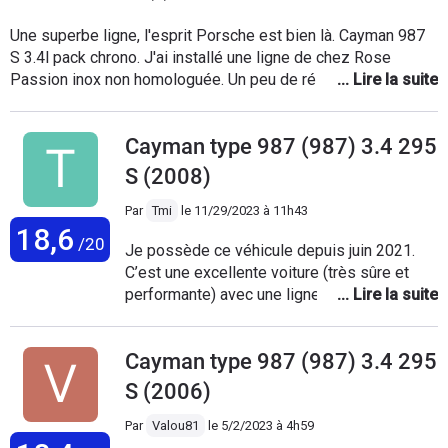
Une superbe ligne, l'esprit Porsche est bien là. Cayman 987
S 3.4l pack chrono. J'ai installé une ligne de chez Rose
Passion inox non homologuée. Un peu de résonnance vers
3.000tr/min. Le pack chrono avec le volant multifonctions est
un plus. Sono vraiment pas à la hauteur. (je n'avais pas le kit
Cayman type 987 (987) 3.4 295
Bose) Par contre, beaucoup de soucis sur une auto de
60.000km. Voiture que j'ai utilisé durant des années en tant
S (2008)
que Daily donc j'ai assez d'expérience pour en parler. Les
soucis rencontrés seront énumérés dans l'onglet "problèmes
Par
Tmi
le
11/29/2023 à 11h43
18,6
rencontrés".
/20
Je possède ce véhicule depuis juin 2021.
C’est une excellente voiture (très sûre et
performante) avec une ligne intemporelle
(elle fait désormais parti des Porsche
Classic) Le rapport qualité prix est tout
Cayman type 987 (987) 3.4 295
bonnement imbattable. On a la finition du
standard Porsche 911 pour 40% moins cher
S (2006)
avec en prime l’architecture d’une vraie
voiture de course (moteur central arrière). La
Par
Valou81
le
5/2/2023 à 4h59