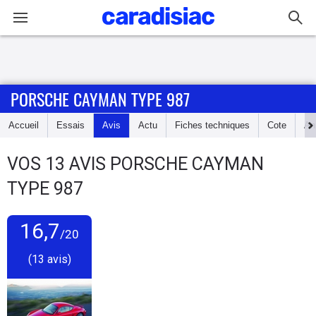
Connexion / Inscription
PORSCHE CAYMAN TYPE 987
Accueil
Accueil
Essais
Avis
Actu
Fiches techniques
Cote
An
Actu
VOS
13
AVIS
PORSCHE CAYMAN
Essais
TYPE 987
Guide
d'achat
16,7
/20
(13 avis)
Electriques
Utilitaires