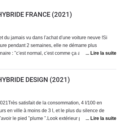
 HYBRIDE FRANCE
(2021)
 du jamais vu dans l'achat d'une voiture neuve !Si
oiture pendant 2 semaines, elle ne démarre plus
ire : "c'est normal, c'est comme ça avec les
ès pratique quand vous partez en déplacement et que
e à l'aéroport en longue durée (2 semaines)...je pense
et racheter un voiture "normale" c'est à dire en capacité
 HYBRIDE DESIGN
(2021)
021Très satisfait de la consommation, 4 l/100 en
s en ville à moins de 3 l, et le plus du silence de
d'avoir le pied "plume ".Look extérieur plutôt plaisant,
ieur,surtout les garnitures de portières . Bruit du moteur
eprises, un classique de la transmission CVT.Bon