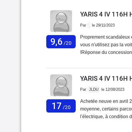
YARIS 4 IV 116H
Par
le 29/11/2023
Proprement scandaleux et
9,6
/20
vous n'utilisez pas la v
!Réponse du concessionna
nouvelles batteries" !Tr
vous laissez votre voitur
la revendre au plus vite 
YARIS 4 IV 116H
de démarrer !!!
Par
JLDU
le 12/08/2023
Achetée neuve en avril 2
17
/20
moyenne, certains parcour
l'électrique, à condition 
finition moyenne à l'intér
à haut régime lors des r