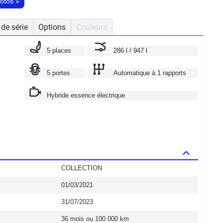
hotos
»
de série
Options
Couleurs
5 places
286 l / 947 l
5 portes
Automatique à 1 rapports
Hybride essence électrique
COLLECTION
01/03/2021
31/07/2023
36 mois ou 100 000 km