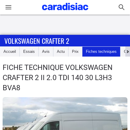
Connexion / Inscription
VOLKSWAGEN CRAFTER 2
Accueil
Accueil
Essais
Avis
Actu
Prix
Fiches techniques
Cot
Actu
FICHE TECHNIQUE VOLKSWAGEN
Essais
CRAFTER 2
II 2.0 TDI 140 30 L3H3
Guide
BVA8
d'achat
Electriques
Utilitaires