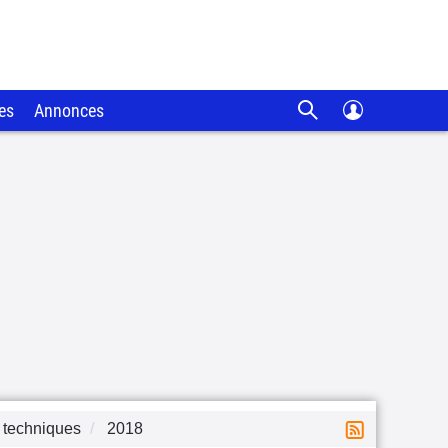
es
Annonces
 techniques
2018