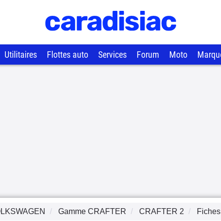
Utilitaires
Flottes auto
Services
Forum
Moto
Marqu
OLKSWAGEN
Gamme
CRAFTER
CRAFTER 2
Fiches