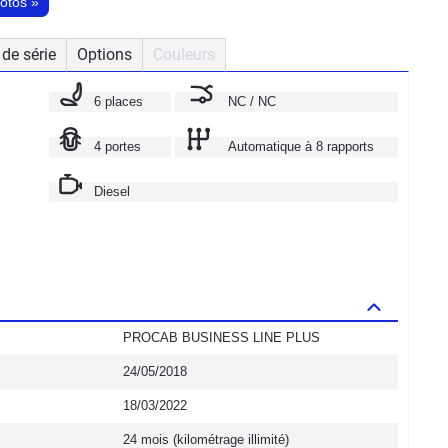
hotos
»
de série
Options
Couleurs
6 places
NC / NC
4 portes
Automatique à 8 rapports
Diesel
PROCAB BUSINESS LINE PLUS
24/05/2018
18/03/2022
24 mois (kilométrage illimité)