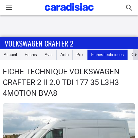
Connexion / Inscription
VOLKSWAGEN CRAFTER 2
Accueil
Accueil
Essais
Avis
Actu
Prix
Fiches techniques
Cot
Actu
FICHE TECHNIQUE VOLKSWAGEN
Essais
CRAFTER 2
II 2.0 TDI 177 35 L3H3
Guide
4MOTION BVA8
d'achat
Electriques
Utilitaires