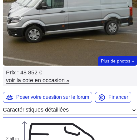
Flottes
Auto
Services
Forum
Plus de photos
»
Moto
Prix :
48 852 €
Marques
voir la cote en occasion
»
Poser votre question sur le forum
Financer
Caractéristiques détaillées
2,59 m