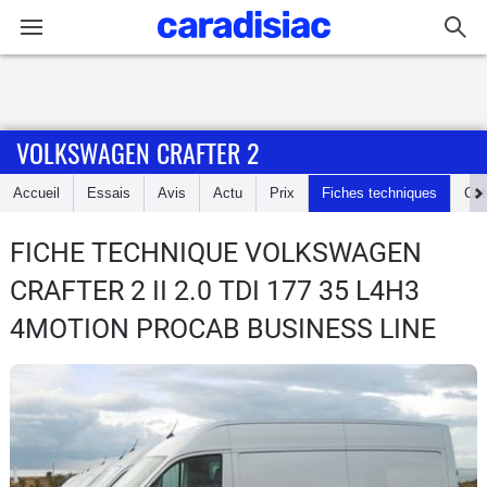
Connexion / Inscription
VOLKSWAGEN CRAFTER 2
Accueil
Accueil
Essais
Avis
Actu
Prix
Fiches techniques
Cot
Actu
FICHE TECHNIQUE VOLKSWAGEN
Essais
CRAFTER 2
II 2.0 TDI 177 35 L4H3
Guide
4MOTION PROCAB BUSINESS LINE
d'achat
Electriques
Utilitaires