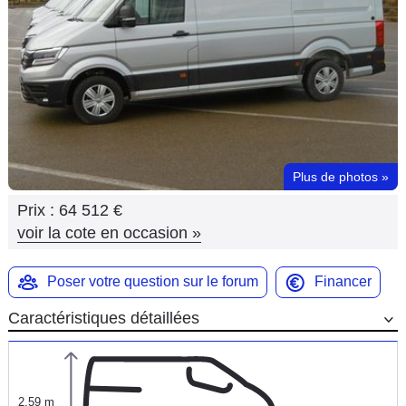
Flottes
Auto
Services
Forum
Plus de photos
»
Moto
Prix :
64 512 €
Marques
voir la cote en occasion
»
Poser votre question sur le forum
Financer
Caractéristiques détaillées
2,59 m