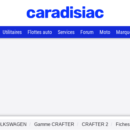
Utilitaires
Flottes auto
Services
Forum
Moto
Marqu
OLKSWAGEN
Gamme
CRAFTER
CRAFTER 2
Fiches