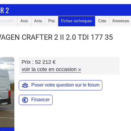
R 2
paratifs
Avis
Actu
Prix
Fiches techniques
Cote
Annonces
WAGEN CRAFTER 2
II 2.0 TDI 177 35
Prix :
52 212 €
voir la cote en occasion
»
Poser votre question sur le forum
Financer