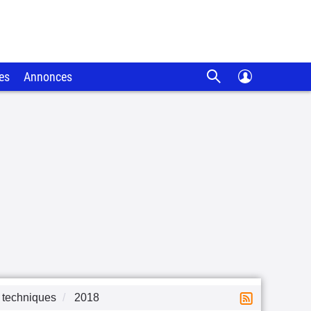
es
Annonces
 techniques
2018