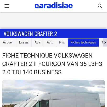
Connexion / Inscription
VOLKSWAGEN CRAFTER 2
Accueil
Accueil
Essais
Avis
Actu
Prix
Fiches techniques
Cot
Actu
FICHE TECHNIQUE VOLKSWAGEN
Essais
CRAFTER 2
II FOURGON VAN 35 L3H3
Guide
2.0 TDI 140 BUSINESS
d'achat
Electriques
Utilitaires