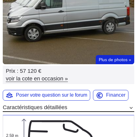
Flottes
Auto
Services
Forum
Plus de photos
»
Moto
Prix :
57 120 €
Marques
voir la cote en occasion
»
Poser votre question sur le forum
Financer
Caractéristiques détaillées
2,59 m