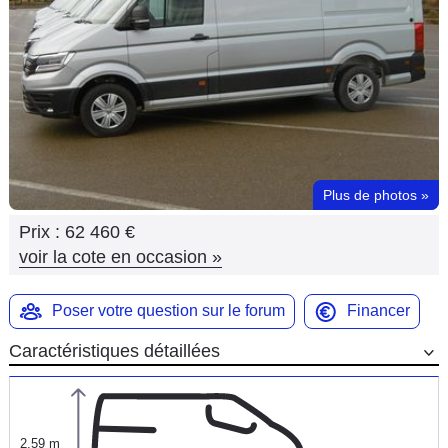
Flottes
Auto
Services
Forum
Plus de photos
»
Moto
Prix :
62 460 €
Marques
voir la cote en occasion
»
Poser votre question sur le forum
Financer
Caractéristiques détaillées
2,59 m