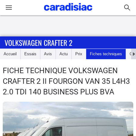
Connexion / Inscription
VOLKSWAGEN CRAFTER 2
Accueil
Accueil
Essais
Avis
Actu
Prix
Fiches techniques
Cot
Actu
FICHE TECHNIQUE VOLKSWAGEN
Essais
CRAFTER 2
II FOURGON VAN 35 L4H3
Guide
2.0 TDI 140 BUSINESS PLUS BVA
d'achat
Electriques
Utilitaires