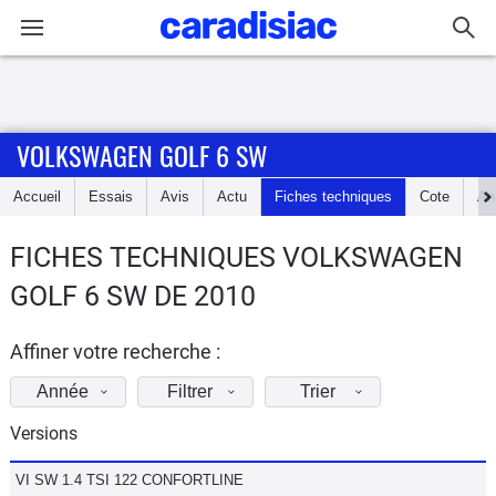
Connexion / Inscription
VOLKSWAGEN GOLF 6 SW
Accueil
Accueil
Essais
Avis
Actu
Fiches techniques
Cote
An
Actu
FICHES TECHNIQUES VOLKSWAGEN
Essais
GOLF 6 SW DE 2010
Guide
d'achat
Affiner votre recherche :
Année
Filtrer
Trier
Electriques
Versions
Utilitaires
VI SW 1.4 TSI 122 CONFORTLINE