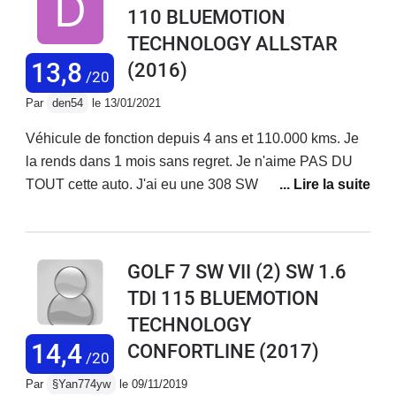
110 BLUEMOTION
pêche mais vraiment économique c'est top
TECHNOLOGY ALLSTAR
13,8
(2016)
/20
Par
den54
le 13/01/2021
Véhicule de fonction depuis 4 ans et 110.000 kms. Je
la rends dans 1 mois sans regret. Je n'aime PAS DU
TOUT cette auto. J'ai eu une 308 SW avant, et je
reprends une 308. Ce n'est pas du tout le même esprit.
C'est une auto qui est faite pour l'autoroute (normale
c'est une allemande) avec des reprises surprenantes
GOLF 7 SW VII (2) SW 1.6
par rapport à la puissance déclarée. Mais en dehors de
TDI 115 BLUEMOTION
ça c'est une daube mollassonne (creuse à bas régime)
TECHNOLOGY
et surtout cette daube de boite 5... On est jamais sur le
bon rapport. Sur voies rapides viroleuses au
14,4
CONFORTLINE
(2017)
/20
revêtement douteux, elle a tendance à saucissonner.
Par
§Yan774yw
le 09/11/2019
C'est pas son truc.