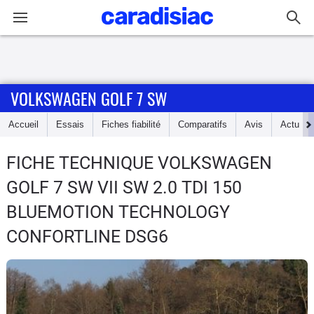
Connexion / Inscription
VOLKSWAGEN GOLF 7 SW
Accueil
Accueil
Essais
Fiches fiabilité
Comparatifs
Avis
Actu
Actu
FICHE TECHNIQUE VOLKSWAGEN
Essais
GOLF 7 SW
VII SW 2.0 TDI 150
Guide
BLUEMOTION TECHNOLOGY
d'achat
CONFORTLINE DSG6
Electriques
Utilitaires