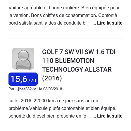
Voiture agréable et bonne routière. Bien équipée pour
la version. Bons chiffres de consommation. Confort à
bord satisfaisant, aides de conduite bien pensées.
Sièges avant juste passables avec une insuffisance de
maintien latéral.Bon coffre. Abaissement des sièges
AR faciles. Dommage que le plancher abaissé ne soit
GOLF 7 SW VII SW 1.6 TDI
pas parfaitement plat.Une interface électronique aussi
110 BLUEMOTION
sophistiquée qu'alambiquée : chez VW pourquoi faire
TECHNOLOGY ALLSTAR
simple quand on peut faire compliqué ? Par exemple,
comprendre l'allumage des plafonniers ou allumer les
15,6
(2016)
/20
antibrouillards suppose probablement l'obtention d'un
Par
§bea632vV
le 08/03/2018
diplôme d'ingénieur... La notice constructeur est
prolixe, bavarde, fatigante à consulter et peu fiable.
juillet 2016, 22000 km à ce jour sans aucun
Ecrire 500 pages pour dire comment marche une
problème.Véhicule plutôt confortable et bien équipé,
voiture, c'est déjà dresser un constat d'échec quand à
sonorité du diesel bien présente en fortes
l'ergonomie du véhicule !Reste à voir la fiabilité
accélérations mais discret avec une vitesse
mécanique, électronique et générale. Trop peu roulé