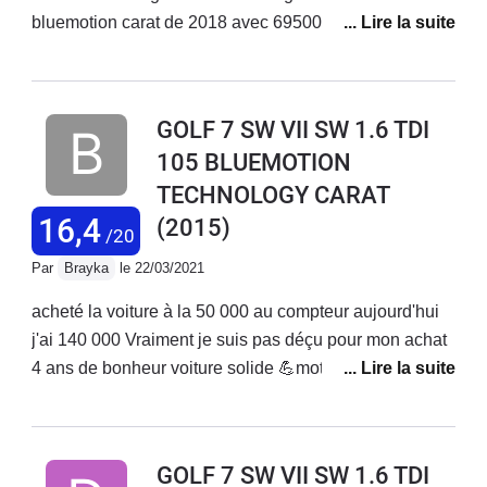
bluemotion carat de 2018 avec 69500 km au compteur
et 3 expertises pour conclure au changement de
moteur nous sommes toujours dans l attente depuis 5
mois date de la casse et sans véhicule d une
GOLF 7 SW VII SW 1.6 TDI
hypothétique décision de volkswagen .Attention au
105 BLUEMOTION
nouveau acheteur le problème est fréquent sur ces
TECHNOLOGY CARAT
modèles et connue par la marque. Tres déçu de la non
réaction de ce constructeur qui ce vente de vendre des
16,4
(2015)
/20
véhicules de qualité Nous sommes pris en autage
Par
Brayka
le 22/03/2021
Obliger de voir un avocatpour la suite...
acheté la voiture à la 50 000 au compteur aujourd'hui
j'ai 140 000 Vraiment je suis pas déçu pour mon achat
4 ans de bonheur voiture solide 💪moteur rien à dire
jamais tomber en panne juste l'entretien j'ai changé
une batterie plaquettes les disques👍 tenue route
grand coffre pour les vacances c'est idéal la seule
GOLF 7 SW VII SW 1.6 TDI
chose c'est juste le moteur 1.6 il manque un peu de