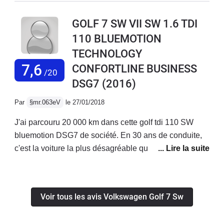
stabilisée.La position de conduite est facile à trouver,
pour avoir un jugement.
ergonomie des boutons de commandes au top.Le gps
GOLF 7 SW VII SW 1.6 TDI
fonctionne correctement et l'audio est de bonne
110 BLUEMOTION
qualité.Le comportement routier est sans surprise, le tdi
TECHNOLOGY
110 est généreux sans être un foudre de guerre, mais
suffisamment de reprise à mon goût.Bon véhicule dans
7,6
CONFORTLINE BUSINESS
/20
l'ensemble, homogène.
DSG7
(2016)
Par
§mr.063eV
le 27/01/2018
J'ai parcouru 20 000 km dans cette golf tdi 110 SW
bluemotion DSG7 de société. En 30 ans de conduite,
c'est la voiture la plus désagréable que j'ai conduite :
suspension molle (sur route elle tangue en tous sens),
direction absolument pas directe (on peut tourner un
peu le volant autour du point au milieu sans incidence
Voir tous les avis Volkswagen Golf 7 Sw
sur la trajectoire), sous virage et manque de motricité
sous la pluie, boîte robotisée lente et brutale à faible