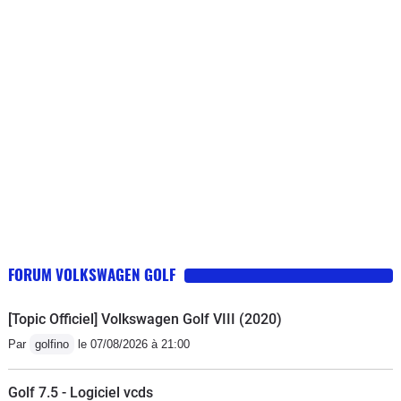
vitesse et gérée trop à l'économie en mode Drive
(dangereux à l'abord des rond-points par exemple),
sièges mal dessiné (assise trop incurvée vers l'arrière,
dossier concave et non convexe sans aucun soutien
lombaire, l'ensemble trop mou, je conduis recroquevillé
sur le volant quelque soit le réglage du siège), volant
avec une jante dont la section n'est pas circulaire (!) et
engendre une gêne dans les mains, performances
juste suffisantes (vraiment limite pour les
dépassements sur route), esthétique d'une banalité
affligeante (selon mon goût), son du moteur
désagréable et assez présent, aides électroniques à la
FORUM VOLKSWAGEN GOLF
conduite horripilantes (heureusement pour la plupart
déconnectables), la voiture a été livrée neuve avec un
[Topic Officiel] Volkswagen Golf VIII (2020)
gps non actualisé (à la rue une fois sur deux !). Je lui
Par
golfino
le 07/08/2026 à 21:00
trouve deux points positifs mais à l'intérêt assez limité :
elle braque vraiment bien et consomme très peu ! Je
Golf 7.5 - Logiciel vcds
hais cette golf car son agrément de conduite est archi-