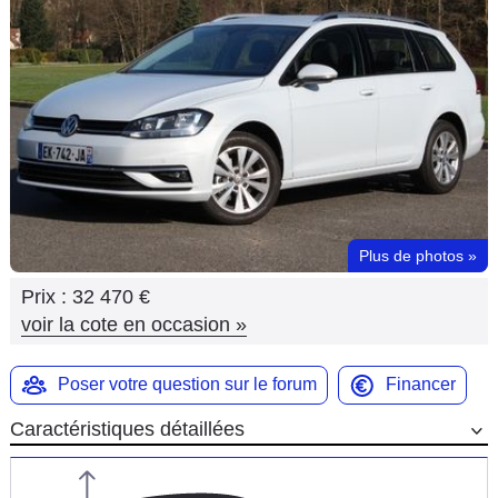
Flottes
Auto
Services
Forum
Moto
Plus de photos
»
Marques
Prix :
32 470 €
voir la cote en occasion
»
Poser votre question sur le forum
Financer
Caractéristiques détaillées