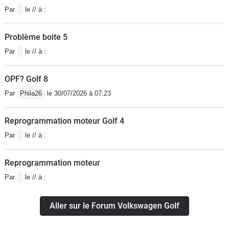
Par
le // à :
nul. Et dire que c'est une voiture qui se vend si bien...
(Pour info, j'ai conduit des Audi A1 et A3 à boîte dsg :
Problème boite 5
les réglages de suspension, de direction, le dessin des
Par
le // à :
sièges et le design font qu'avec une même base
technique, le ressenti est beaucoup plus convaincant).
OPF? Golf 8
Par
Phila26
le 30/07/2026 à 07:23
Reprogrammation moteur Golf 4
Par
le // à :
Reprogrammation moteur
Par
le // à :
Aller sur le Forum Volkswagen Golf