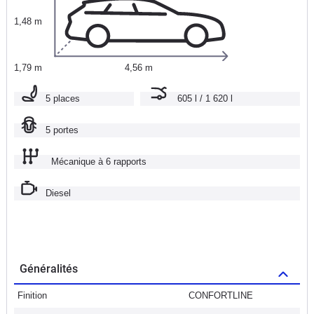
1,48 m
1,79 m
4,56 m
5 places
605 l / 1 620 l
5 portes
Mécanique à 6 rapports
Diesel
Généralités
Finition
CONFORTLINE