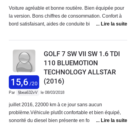
Voiture agréable et bonne routière. Bien équipée pour
la version. Bons chiffres de consommation. Confort à
bord satisfaisant, aides de conduite bien pensées.
Sièges avant juste passables avec une insuffisance de
maintien latéral.Bon coffre. Abaissement des sièges
AR faciles. Dommage que le plancher abaissé ne soit
GOLF 7 SW VII SW 1.6 TDI
pas parfaitement plat.Une interface électronique aussi
110 BLUEMOTION
sophistiquée qu'alambiquée : chez VW pourquoi faire
TECHNOLOGY ALLSTAR
simple quand on peut faire compliqué ? Par exemple,
comprendre l'allumage des plafonniers ou allumer les
15,6
(2016)
/20
antibrouillards suppose probablement l'obtention d'un
Par
§bea632vV
le 08/03/2018
diplôme d'ingénieur... La notice constructeur est
prolixe, bavarde, fatigante à consulter et peu fiable.
juillet 2016, 22000 km à ce jour sans aucun
Ecrire 500 pages pour dire comment marche une
problème.Véhicule plutôt confortable et bien équipé,
voiture, c'est déjà dresser un constat d'échec quand à
sonorité du diesel bien présente en fortes
l'ergonomie du véhicule !Reste à voir la fiabilité
accélérations mais discret avec une vitesse
mécanique, électronique et générale. Trop peu roulé