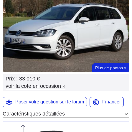
Flottes
Auto
Services
Forum
Moto
Plus de photos
»
Marques
Prix :
33 010 €
voir la cote en occasion
»
Poser votre question sur le forum
Financer
Caractéristiques détaillées