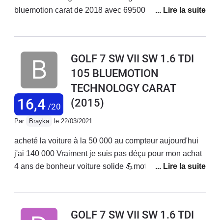
bluemotion carat de 2018 avec 69500 km au compteur
et 3 expertises pour conclure au changement de
moteur nous sommes toujours dans l attente depuis 5
mois date de la casse et sans véhicule d une
GOLF 7 SW VII SW 1.6 TDI
hypothétique décision de volkswagen .Attention au
105 BLUEMOTION
nouveau acheteur le problème est fréquent sur ces
TECHNOLOGY CARAT
modèles et connue par la marque. Tres déçu de la non
réaction de ce constructeur qui ce vente de vendre des
16,4
(2015)
/20
véhicules de qualité Nous sommes pris en autage
Par
Brayka
le 22/03/2021
Obliger de voir un avocatpour la suite...
acheté la voiture à la 50 000 au compteur aujourd'hui
j'ai 140 000 Vraiment je suis pas déçu pour mon achat
4 ans de bonheur voiture solide 💪moteur rien à dire
jamais tomber en panne juste l'entretien j'ai changé
une batterie plaquettes les disques👍 tenue route
grand coffre pour les vacances c'est idéal la seule
GOLF 7 SW VII SW 1.6 TDI
chose c'est juste le moteur 1.6 il manque un peu de