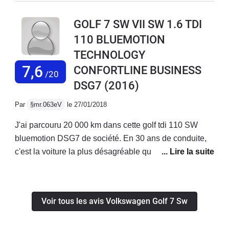
stabilisée.La position de conduite est facile à trouver,
pour avoir un jugement.
ergonomie des boutons de commandes au top.Le gps
GOLF 7 SW VII SW 1.6 TDI
fonctionne correctement et l'audio est de bonne
110 BLUEMOTION
qualité.Le comportement routier est sans surprise, le tdi
TECHNOLOGY
110 est généreux sans être un foudre de guerre, mais
suffisamment de reprise à mon goût.Bon véhicule dans
7,6
CONFORTLINE BUSINESS
/20
l'ensemble, homogène.
DSG7
(2016)
Par
§mr.063eV
le 27/01/2018
J'ai parcouru 20 000 km dans cette golf tdi 110 SW
bluemotion DSG7 de société. En 30 ans de conduite,
c'est la voiture la plus désagréable que j'ai conduite :
suspension molle (sur route elle tangue en tous sens),
direction absolument pas directe (on peut tourner un
peu le volant autour du point au milieu sans incidence
Voir tous les avis Volkswagen Golf 7 Sw
sur la trajectoire), sous virage et manque de motricité
sous la pluie, boîte robotisée lente et brutale à faible