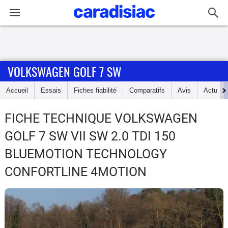
Connexion / Inscription
VOLKSWAGEN GOLF 7 SW
Accueil
Accueil
Essais
Fiches fiabilité
Comparatifs
Avis
Actu
Actu
FICHE TECHNIQUE VOLKSWAGEN
Essais
GOLF 7 SW
VII SW 2.0 TDI 150
Guide
BLUEMOTION TECHNOLOGY
d'achat
CONFORTLINE 4MOTION
Electriques
Utilitaires