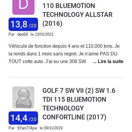
110 BLUEMOTION
pêche mais vraiment économique c'est top
TECHNOLOGY ALLSTAR
13,8
(2016)
/20
Par
den54
le 13/01/2021
Véhicule de fonction depuis 4 ans et 110.000 kms. Je
la rends dans 1 mois sans regret. Je n'aime PAS DU
TOUT cette auto. J'ai eu une 308 SW avant, et je
reprends une 308. Ce n'est pas du tout le même esprit.
C'est une auto qui est faite pour l'autoroute (normale
c'est une allemande) avec des reprises surprenantes
GOLF 7 SW VII (2) SW 1.6
par rapport à la puissance déclarée. Mais en dehors de
TDI 115 BLUEMOTION
ça c'est une daube mollassonne (creuse à bas régime)
TECHNOLOGY
et surtout cette daube de boite 5... On est jamais sur le
bon rapport. Sur voies rapides viroleuses au
14,4
CONFORTLINE
(2017)
/20
revêtement douteux, elle a tendance à saucissonner.
Par
§Yan774yw
le 09/11/2019
C'est pas son truc.