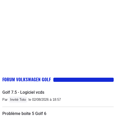
vitesse et gérée trop à l'économie en mode Drive
(dangereux à l'abord des rond-points par exemple),
sièges mal dessiné (assise trop incurvée vers l'arrière,
dossier concave et non convexe sans aucun soutien
lombaire, l'ensemble trop mou, je conduis recroquevillé
sur le volant quelque soit le réglage du siège), volant
avec une jante dont la section n'est pas circulaire (!) et
engendre une gêne dans les mains, performances
juste suffisantes (vraiment limite pour les
dépassements sur route), esthétique d'une banalité
affligeante (selon mon goût), son du moteur
désagréable et assez présent, aides électroniques à la
FORUM VOLKSWAGEN GOLF
conduite horripilantes (heureusement pour la plupart
déconnectables), la voiture a été livrée neuve avec un
Golf 7.5 - Logiciel vcds
gps non actualisé (à la rue une fois sur deux !). Je lui
Par
Invité Toto
le 02/08/2026 à 18:57
trouve deux points positifs mais à l'intérêt assez limité :
elle braque vraiment bien et consomme très peu ! Je
Problème boite 5 Golf 6
hais cette golf car son agrément de conduite est archi-