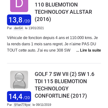
110 BLUEMOTION
pêche mais vraiment économique c'est top
TECHNOLOGY ALLSTAR
13,8
(2016)
/20
Par
den54
le 13/01/2021
Véhicule de fonction depuis 4 ans et 110.000 kms. Je
la rends dans 1 mois sans regret. Je n'aime PAS DU
TOUT cette auto. J'ai eu une 308 SW avant, et je
reprends une 308. Ce n'est pas du tout le même esprit.
C'est une auto qui est faite pour l'autoroute (normale
c'est une allemande) avec des reprises surprenantes
GOLF 7 SW VII (2) SW 1.6
par rapport à la puissance déclarée. Mais en dehors de
TDI 115 BLUEMOTION
ça c'est une daube mollassonne (creuse à bas régime)
TECHNOLOGY
et surtout cette daube de boite 5... On est jamais sur le
bon rapport. Sur voies rapides viroleuses au
14,4
CONFORTLINE
(2017)
/20
revêtement douteux, elle a tendance à saucissonner.
Par
§Yan774yw
le 09/11/2019
C'est pas son truc.