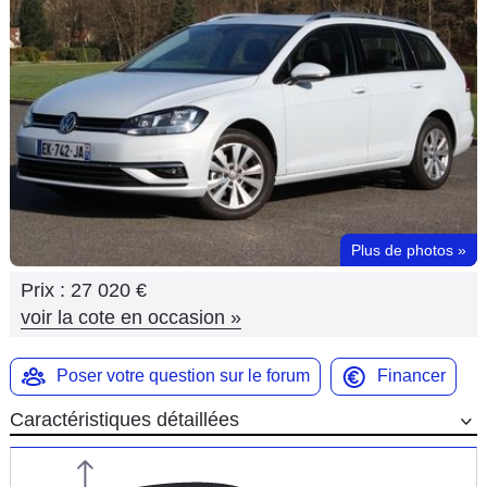
Flottes
Auto
Services
Forum
Moto
Plus de photos
»
Marques
Prix :
27 020 €
voir la cote en occasion
»
Poser votre question sur le forum
Financer
Caractéristiques détaillées