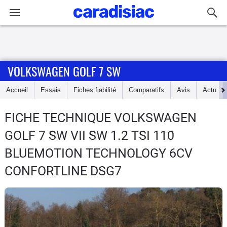
Connexion / Inscription
VOLKSWAGEN GOLF 7 SW
Accueil
Accueil
Essais
Fiches fiabilité
Comparatifs
Avis
Actu
Actu
FICHE TECHNIQUE VOLKSWAGEN
Essais
GOLF 7 SW
VII SW 1.2 TSI 110
Guide
BLUEMOTION TECHNOLOGY 6CV
d'achat
CONFORTLINE DSG7
Electriques
Utilitaires