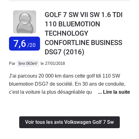
stabilisée.La position de conduite est facile à trouver,
pour avoir un jugement.
ergonomie des boutons de commandes au top.Le gps
GOLF 7 SW VII SW 1.6 TDI
fonctionne correctement et l'audio est de bonne
110 BLUEMOTION
qualité.Le comportement routier est sans surprise, le tdi
TECHNOLOGY
110 est généreux sans être un foudre de guerre, mais
suffisamment de reprise à mon goût.Bon véhicule dans
7,6
CONFORTLINE BUSINESS
/20
l'ensemble, homogène.
DSG7
(2016)
Par
§mr.063eV
le 27/01/2018
J'ai parcouru 20 000 km dans cette golf tdi 110 SW
bluemotion DSG7 de société. En 30 ans de conduite,
c'est la voiture la plus désagréable que j'ai conduite :
suspension molle (sur route elle tangue en tous sens),
direction absolument pas directe (on peut tourner un
peu le volant autour du point au milieu sans incidence
Voir tous les avis Volkswagen Golf 7 Sw
sur la trajectoire), sous virage et manque de motricité
sous la pluie, boîte robotisée lente et brutale à faible