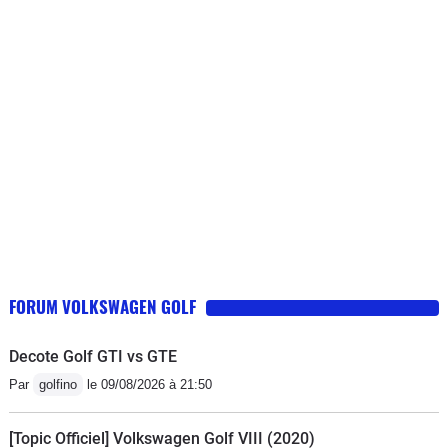
vitesse et gérée trop à l'économie en mode Drive
(dangereux à l'abord des rond-points par exemple),
sièges mal dessiné (assise trop incurvée vers l'arrière,
dossier concave et non convexe sans aucun soutien
lombaire, l'ensemble trop mou, je conduis recroquevillé
sur le volant quelque soit le réglage du siège), volant
avec une jante dont la section n'est pas circulaire (!) et
engendre une gêne dans les mains, performances
juste suffisantes (vraiment limite pour les
dépassements sur route), esthétique d'une banalité
affligeante (selon mon goût), son du moteur
désagréable et assez présent, aides électroniques à la
FORUM VOLKSWAGEN GOLF
conduite horripilantes (heureusement pour la plupart
déconnectables), la voiture a été livrée neuve avec un
Decote Golf GTI vs GTE
gps non actualisé (à la rue une fois sur deux !). Je lui
Par
golfino
le 09/08/2026 à 21:50
trouve deux points positifs mais à l'intérêt assez limité :
elle braque vraiment bien et consomme très peu ! Je
[Topic Officiel] Volkswagen Golf VIII (2020)
hais cette golf car son agrément de conduite est archi-