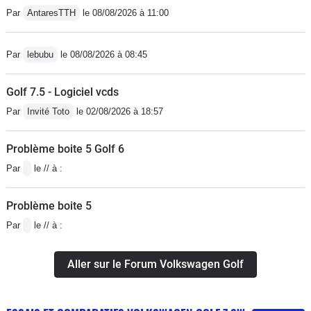
Par
AntaresTTH
le 08/08/2026 à 11:00
nul. Et dire que c'est une voiture qui se vend si bien...
(Pour info, j'ai conduit des Audi A1 et A3 à boîte dsg :
les réglages de suspension, de direction, le dessin des
Par
lebubu
le 08/08/2026 à 08:45
sièges et le design font qu'avec une même base
technique, le ressenti est beaucoup plus convaincant).
Golf 7.5 - Logiciel vcds
Par
Invité Toto
le 02/08/2026 à 18:57
Problème boite 5 Golf 6
Par
le // à :
Problème boite 5
Par
le // à :
Aller sur le Forum Volkswagen Golf