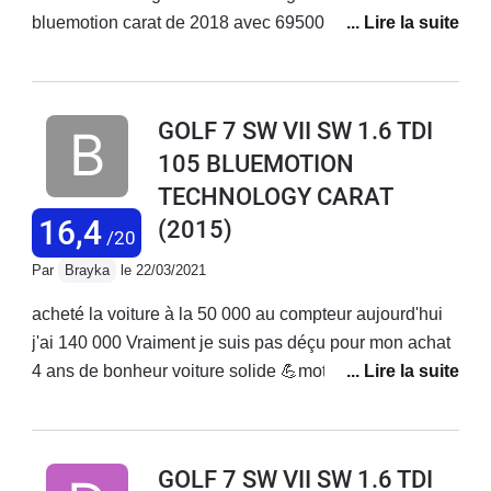
bluemotion carat de 2018 avec 69500 km au compteur
et 3 expertises pour conclure au changement de
moteur nous sommes toujours dans l attente depuis 5
mois date de la casse et sans véhicule d une
GOLF 7 SW VII SW 1.6 TDI
hypothétique décision de volkswagen .Attention au
105 BLUEMOTION
nouveau acheteur le problème est fréquent sur ces
TECHNOLOGY CARAT
modèles et connue par la marque. Tres déçu de la non
réaction de ce constructeur qui ce vente de vendre des
16,4
(2015)
/20
véhicules de qualité Nous sommes pris en autage
Par
Brayka
le 22/03/2021
Obliger de voir un avocatpour la suite...
acheté la voiture à la 50 000 au compteur aujourd'hui
j'ai 140 000 Vraiment je suis pas déçu pour mon achat
4 ans de bonheur voiture solide 💪moteur rien à dire
jamais tomber en panne juste l'entretien j'ai changé
une batterie plaquettes les disques👍 tenue route
grand coffre pour les vacances c'est idéal la seule
GOLF 7 SW VII SW 1.6 TDI
chose c'est juste le moteur 1.6 il manque un peu de