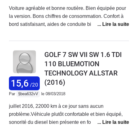
Voiture agréable et bonne routière. Bien équipée pour
la version. Bons chiffres de consommation. Confort à
bord satisfaisant, aides de conduite bien pensées.
Sièges avant juste passables avec une insuffisance de
maintien latéral.Bon coffre. Abaissement des sièges
AR faciles. Dommage que le plancher abaissé ne soit
GOLF 7 SW VII SW 1.6 TDI
pas parfaitement plat.Une interface électronique aussi
110 BLUEMOTION
sophistiquée qu'alambiquée : chez VW pourquoi faire
TECHNOLOGY ALLSTAR
simple quand on peut faire compliqué ? Par exemple,
comprendre l'allumage des plafonniers ou allumer les
15,6
(2016)
/20
antibrouillards suppose probablement l'obtention d'un
Par
§bea632vV
le 08/03/2018
diplôme d'ingénieur... La notice constructeur est
prolixe, bavarde, fatigante à consulter et peu fiable.
juillet 2016, 22000 km à ce jour sans aucun
Ecrire 500 pages pour dire comment marche une
problème.Véhicule plutôt confortable et bien équipé,
voiture, c'est déjà dresser un constat d'échec quand à
sonorité du diesel bien présente en fortes
l'ergonomie du véhicule !Reste à voir la fiabilité
accélérations mais discret avec une vitesse
mécanique, électronique et générale. Trop peu roulé