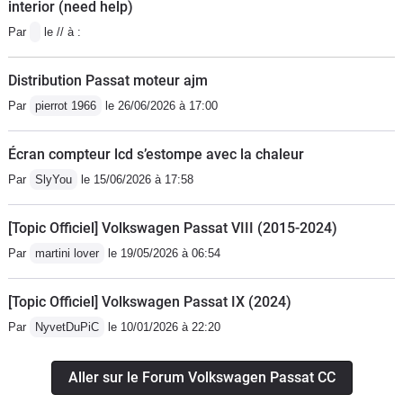
interior (need help)
j'ai sur la mienne et en plus elle coûte
Par
le // à :
aussi chère que la Passat CC à sa
sortie
Distribution Passat moteur ajm
Par
pierrot 1966
le 26/06/2026 à 17:00
Écran compteur lcd s’estompe avec la chaleur
Par
SlyYou
le 15/06/2026 à 17:58
[Topic Officiel] Volkswagen Passat VIII (2015-2024)
Par
martini lover
le 19/05/2026 à 06:54
[Topic Officiel] Volkswagen Passat IX (2024)
Par
NyvetDuPiC
le 10/01/2026 à 22:20
Aller sur le Forum Volkswagen Passat CC