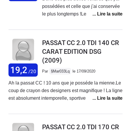
possédées et celle que j'ai conservée
conduire. Je voulais changer mais
le plus longtemps !Les années
finalement je vais la garder.
passent mais elle reste toujours aussi
élégante, intemporelle...Une finition
exemplaire, une belle qualité de
PASSAT CC 2.0 TDI 140 CR
fabrication, confortable. Voiture très
CARAT EDITION DSG
fiable consommant peu et peu
(2009)
coûteuse en entretien au vu de la
longévité des pièces.Dotée d'un grand
19,2
/20
Par
§Mar033Lq
le 17/09/2020
coffre, c'est un coupé familial.C'est une
voiture agréable à conduire, que j'ai
Ah la passat CC ! 10 ans que je posséde la mienne.Le
vendue avec regret...
coup de crayon des designers est magnifique ! La ligne
est absolument intemporelle, sportive et très
classieuse.Le niveau d'équipement et la finition sont
pleinement au rendez vous et présentent un tres bon
niveau de qualité, qui se maintient dans le tempsLa
PASSAT CC 2.0 TDI 170 CR
conception intérieure n'appelle aucune critique et joue