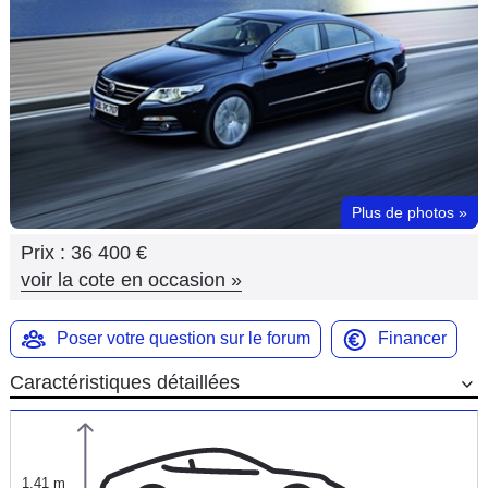
Flottes
Auto
Services
Forum
Plus de photos
»
Moto
Prix :
36 400 €
Marques
voir la cote en occasion
»
Poser votre question sur le forum
Financer
Caractéristiques détaillées
1,41 m