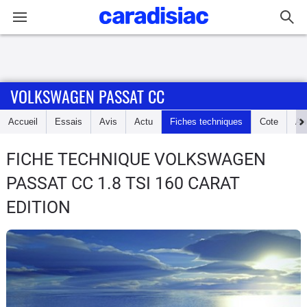
Connexion / Inscription
VOLKSWAGEN PASSAT CC
Accueil
Accueil
Essais
Avis
Actu
Fiches techniques
Cote
An
Actu
FICHE TECHNIQUE VOLKSWAGEN
Essais
PASSAT CC
1.8 TSI 160 CARAT
Guide
EDITION
d'achat
Electriques
Utilitaires