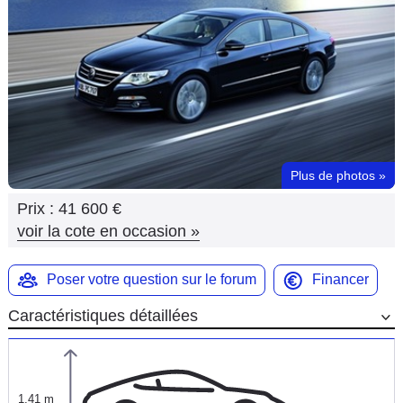
Flottes
Auto
Services
Forum
Plus de photos
»
Moto
Prix :
41 600 €
Marques
voir la cote en occasion
»
Poser votre question sur le forum
Financer
Caractéristiques détaillées
1,41 m