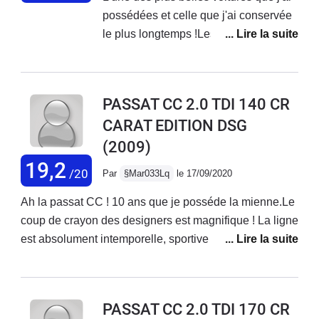
possédées et celle que j'ai conservée
conduire. Je voulais changer mais
le plus longtemps !Les années
finalement je vais la garder.
passent mais elle reste toujours aussi
élégante, intemporelle...Une finition
exemplaire, une belle qualité de
PASSAT CC 2.0 TDI 140 CR
fabrication, confortable. Voiture très
CARAT EDITION DSG
fiable consommant peu et peu
(2009)
coûteuse en entretien au vu de la
longévité des pièces.Dotée d'un grand
19,2
/20
Par
§Mar033Lq
le 17/09/2020
coffre, c'est un coupé familial.C'est une
voiture agréable à conduire, que j'ai
Ah la passat CC ! 10 ans que je posséde la mienne.Le
vendue avec regret...
coup de crayon des designers est magnifique ! La ligne
est absolument intemporelle, sportive et très
classieuse.Le niveau d'équipement et la finition sont
pleinement au rendez vous et présentent un tres bon
niveau de qualité, qui se maintient dans le tempsLa
PASSAT CC 2.0 TDI 170 CR
conception intérieure n'appelle aucune critique et joue