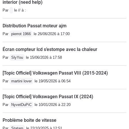
interior (need help)
j'ai sur la mienne et en plus elle coûte
Par
le // à :
aussi chère que la Passat CC à sa
sortie
Distribution Passat moteur ajm
Par
pierrot 1966
le 26/06/2026 à 17:00
Écran compteur lcd s’estompe avec la chaleur
Par
SlyYou
le 15/06/2026 à 17:58
[Topic Officiel] Volkswagen Passat VIII (2015-2024)
Par
martini lover
le 19/05/2026 à 06:54
[Topic Officiel] Volkswagen Passat IX (2024)
Par
NyvetDuPiC
le 10/01/2026 à 22:20
Problème boite de vitesse
Par
Statam
le 22/10/2025 à 12:51