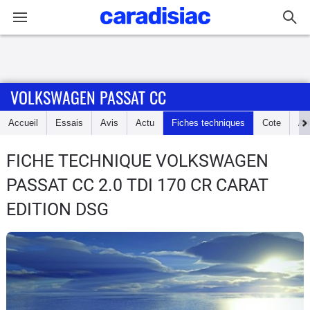
Connexion / Inscription
VOLKSWAGEN PASSAT CC
Accueil
Accueil
Essais
Avis
Actu
Fiches techniques
Cote
An
Actu
FICHE TECHNIQUE VOLKSWAGEN
Essais
PASSAT CC
2.0 TDI 170 CR CARAT
Guide
EDITION DSG
d'achat
Electriques
Utilitaires