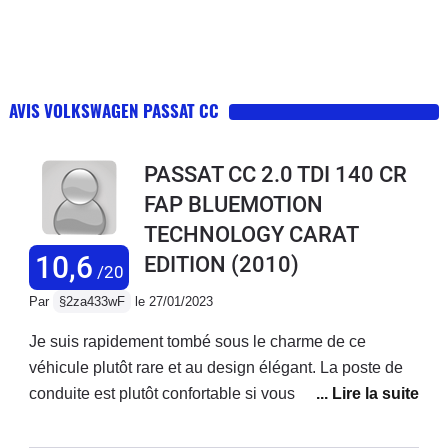
AVIS VOLKSWAGEN PASSAT CC
PASSAT CC 2.0 TDI 140 CR
FAP BLUEMOTION
TECHNOLOGY CARAT
10,6
EDITION
(2010)
/20
Par
§2za433wF
le 27/01/2023
Je suis rapidement tombé sous le charme de ce
véhicule plutôt rare et au design élégant. La poste de
conduite est plutôt confortable si vous aimez vous
sentir proche du sol. Le design aérodynamique du
véhicule lui permet aussi de profiter d’une