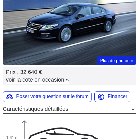
Flottes
Auto
Services
Forum
Plus de photos
»
Moto
Prix :
32 640 €
Marques
voir la cote en occasion
»
Poser votre question sur le forum
Financer
Caractéristiques détaillées
1,41 m