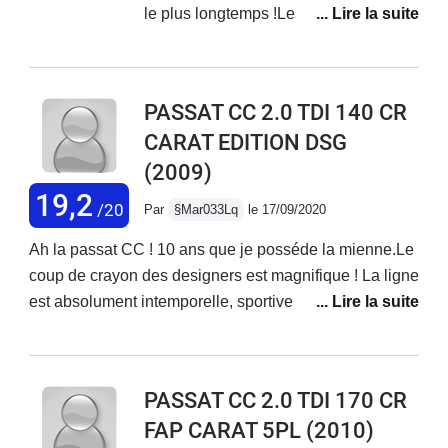
le plus longtemps !Les années
finalement je vais la garder.
passent mais elle reste toujours aussi
élégante, intemporelle...Une finition
exemplaire, une belle qualité de
PASSAT CC 2.0 TDI 140 CR
fabrication, confortable. Voiture très
CARAT EDITION DSG
fiable consommant peu et peu
(2009)
coûteuse en entretien au vu de la
longévité des pièces.Dotée d'un grand
19,2
/20
Par
§Mar033Lq
le 17/09/2020
coffre, c'est un coupé familial.C'est une
voiture agréable à conduire, que j'ai
Ah la passat CC ! 10 ans que je posséde la mienne.Le
vendue avec regret...
coup de crayon des designers est magnifique ! La ligne
est absolument intemporelle, sportive et très
classieuse.Le niveau d'équipement et la finition sont
pleinement au rendez vous et présentent un tres bon
niveau de qualité, qui se maintient dans le tempsLa
PASSAT CC 2.0 TDI 170 CR
conception intérieure n'appelle aucune critique et joue
FAP CARAT 5PL
(2010)
l'efficacité. Les nouveaux tableaux de bord type "arbre