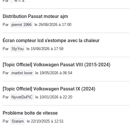
Par
le // à :
aussi chère que la Passat CC à sa
sortie
Distribution Passat moteur ajm
Par
pierrot 1966
le 26/06/2026 à 17:00
Écran compteur lcd s’estompe avec la chaleur
Par
SlyYou
le 15/06/2026 à 17:58
[Topic Officiel] Volkswagen Passat VIII (2015-2024)
Par
martini lover
le 19/05/2026 à 06:54
[Topic Officiel] Volkswagen Passat IX (2024)
Par
NyvetDuPiC
le 10/01/2026 à 22:20
Problème boite de vitesse
Par
Statam
le 22/10/2025 à 12:51