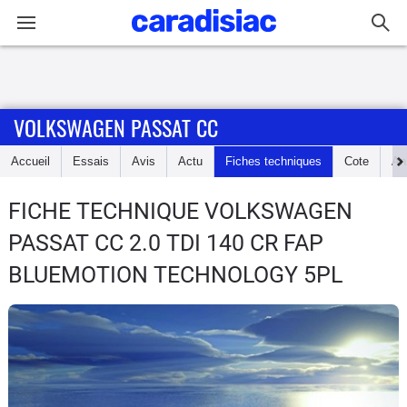
Connexion / Inscription
VOLKSWAGEN PASSAT CC
Accueil
Accueil
Essais
Avis
Actu
Fiches techniques
Cote
An
Actu
FICHE TECHNIQUE VOLKSWAGEN
Essais
PASSAT CC
2.0 TDI 140 CR FAP
Guide
BLUEMOTION TECHNOLOGY 5PL
d'achat
Electriques
Utilitaires