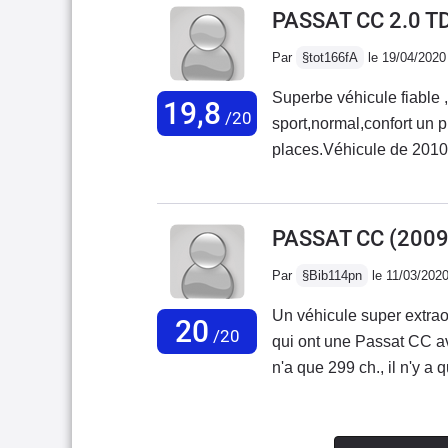
tableaux de bord type "a
PASSAT CC 2.0 T
automobile. C'est triste 
Par
§tot166fA
le 19/04/2020
direction, un vrai régal 
gabarit. Car la CC est u
Superbe véhicule fiable 
19,8
m'emmeneraFinalement le
/20
sport,normal,confort un p
remplaçante le moment (fa
places.Véhicule de 2010 a
avaient fait flirté les 50
000km ecxellente routièr
volkswagen rappel pour la reprogammation du calculateur pris en charge à
100/100 par le concession
PASSAT CC
(2009
marque avec un prêt de 
Par
§Bib114pn
le 11/03/202
Un véhicule super extraor
20
/20
qui ont une Passat CC av
n'a que 299 ch., il n'y a 
tandis que les 5 places on
puissance de la voiture
donc 21 CV fiscaux, tabl