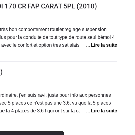
rbre de noel" s'éloignent sévèrement du concept
DI 170 CR FAP CARAT 5PL
(2010)
et clinquantPuissance suffisante, précision de la
à conduire. Et ce sur tout type de route malgré son
ne grande berline.Je me demande jusqu'ou elle
,très bon comportement routier,reglage suspension
 seul probléme est de réussir à trouver sa
lus pour la conduite de tout type de route seul bémol 4
tidique) venu !Mais un post indiquait que certains lui
vec le confort et option trés satisfaisant je totalise 190
0 000 kms ! Une bien belle nouvelle
e pour un budget raisonnable.Prise en charge par
naire avec le contrôle technique passé et offert par la
)
véhicule proche du neuf
0
dinaire, j'en suis ravi, juste pour info aux personnes
ec 5 places ce n'est pas une 3.6, vu que la 5 places
que la 4 places de 3.6 l qui ont sur la carte grise 21 ch.
t 20 CV et c’est la carte grise qui fait officiellement la
, a la revente ça compte beaucoupLa mienne a 300 CV
eau de bord ronce de noyer ainsi que les portes, et