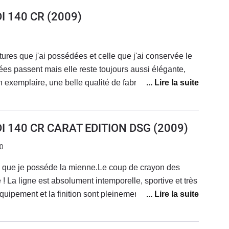
ger mais finalement je vais la garder.
I 140 CR
(2009)
tures que j'ai possédées et celle que j'ai conservée le
es passent mais elle reste toujours aussi élégante,
le qualité de fabrication,
s fiable consommant peu et peu coûteuse en entretien au
èces.Dotée d'un grand coffre, c'est un coupé
e agréable à conduire, que j'ai vendue avec regret...
DI 140 CR CARAT EDITION DSG
(2009)
0
s que je posséde la mienne.Le coup de crayon des
! La ligne est absolument intemporelle, sportive et très
quipement et la finition sont pleinement au rendez vous
 niveau de qualité, qui se maintient dans le tempsLa
ppelle aucune critique et joue l'efficacité. Les nouveaux