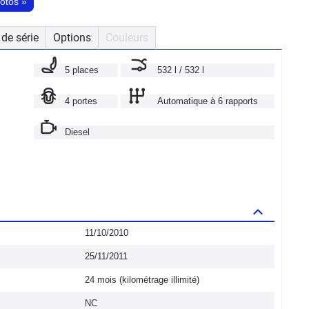
hotos
»
de série
Options
Couleurs
5 places
532 l / 532 l
4 portes
Automatique à 6 rapports
Diesel
11/10/2010
25/11/2011
24 mois (kilométrage illimité)
NC