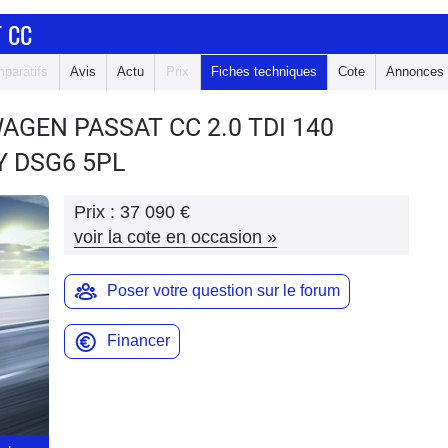
 CC
paratifs
Avis
Actu
Prix
Fiches techniques
Cote
Annonces
WAGEN PASSAT CC
2.0 TDI 140
 DSG6 5PL
Prix :
37 090 €
voir la cote en occasion
»
Poser votre question sur le forum
Financer