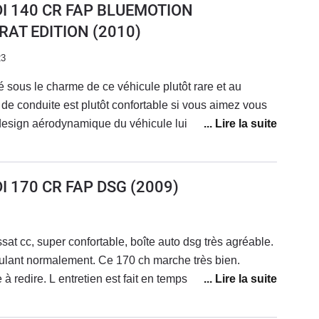
DI 140 CR FAP BLUEMOTION
AT EDITION
(2010)
23
 sous le charme de ce véhicule plutôt rare et au
 de conduite est plutôt confortable si vous aimez vous
 design aérodynamique du véhicule lui permet aussi de
ion assez faible pour un véhicule de ce gabarit et de
écié tous les équipements de série dont dispose ce
édition.Par contre, je suis très déçu par sa fiabilité
DI 170 CR FAP DSG
(2009)
 problèmes :Deux turbos HS entre 200 000 et 300 000
 position d’arbre à cameCapteur régime moteurCiel
pteur de stationnement qui ne fonctionnent
ssat cc, super confortable, boîte auto dsg très agréable.
lim HSMémoire des sièges HSInserts du tableau de
lant normalement. Ce 170 ch marche très bien.
st pas ma première mauvaise expérience avec les
 à redire. L entretien est fait en temps et en heures ce
 Mais ça serait la dernière.
ur la longévité du moteur. Coffre très grand pour un
en deux ans et c'est toujours un véritable plaisir à la