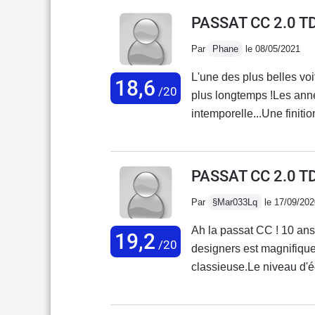
conduire. Je voulais chan
PASSAT CC 2.0 TD
Par
Phane
le 08/05/2021
L'une des plus belles voi
18,6
/20
plus longtemps !Les anné
intemporelle...Une finition exemplaire, une bel
confortable. Voiture trè
vu de la longévité des pi
familial.C'est une voitur
PASSAT CC 2.0 T
Par
§Mar033Lq
le 17/09/202
Ah la passat CC ! 10 an
19,2
/20
designers est magnifique 
classieuse.Le niveau d'é
et présentent un tres bon
conception intérieure n'a