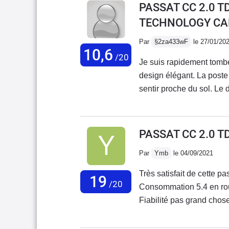
PASSAT CC 2.0 T
TECHNOLOGY CAR
Par
§2za433wF
le 27/01/20
10,6
/20
Je suis rapidement tombé
design élégant. La poste
sentir proche du sol. Le
profiter d’une consommat
cet âge. J’ai aussi appr
véhicule en version Carat 
PASSAT CC 2.0 T
globale : énormément de
Par
Ymb
le 04/09/2021
km.Vanne EGRCapteur de
de toit qui se décolleCa
Très satisfait de cette pa
19
plusServomoteur de la c
/20
Consommation 5.4 en rou
bord qui vibrent.Ce n’e
Fiabilité pas grand chose
véhicules du groupe VAG.
qui est très important po
coupé. J'ai fait 40000 km 