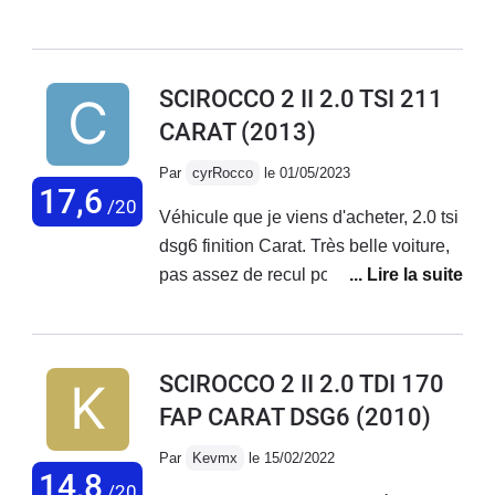
horloge
SCIROCCO 2 II 2.0 TSI 211
CARAT
(2013)
Par
cyrRocco
le 01/05/2023
17,6
/20
Véhicule que je viens d'acheter, 2.0 tsi
dsg6 finition Carat. Très belle voiture,
pas assez de recul pour le moment, je
suis juste intervenu sur le bouton
keyless qui fonctionnait quand il en
avait envie. Démontage, nettoyage
SCIROCCO 2 II 2.0 TDI 170
des contacts et remontage. Ça
FAP CARAT DSG6
(2010)
fonctionne nickel maintenant. Je
prévois les vidanges tous les 10k pour
Par
Kevmx
le 15/02/2022
préserver au mieux la mécanique
14,8
/20