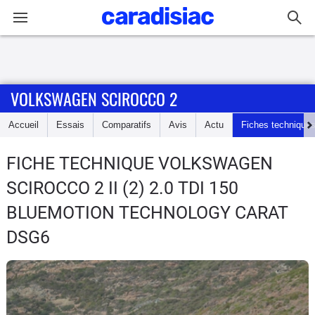
Connexion / Inscription
VOLKSWAGEN SCIROCCO 2
Accueil
Accueil
Essais
Comparatifs
Avis
Actu
Fiches technique
Actu
FICHE TECHNIQUE VOLKSWAGEN
Essais
SCIROCCO 2
II (2) 2.0 TDI 150
Guide
BLUEMOTION TECHNOLOGY CARAT
d'achat
DSG6
Electriques
Utilitaires