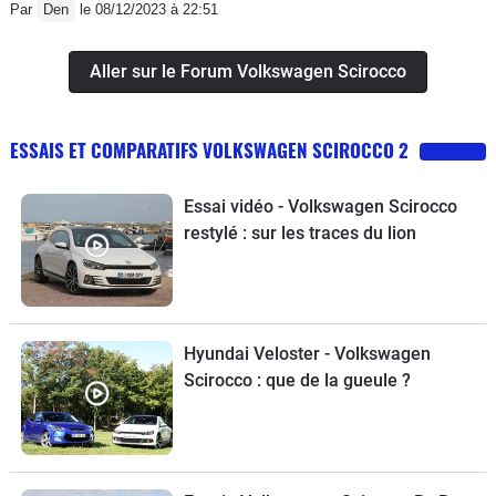
garages du département et chez
Par
Den
le 08/12/2023 à 22:51
Volkswagen sans solution c'est très
pénible. Je conseille plutôt la version
Aller sur le Forum Volkswagen Scirocco
2.0 le moteur est plus fiable car mieux
pensé par rapport au 1.4 trop petit pour
ESSAIS ET COMPARATIFS VOLKSWAGEN SCIROCCO 2
les performances néanmoins bonnes.
Essai vidéo - Volkswagen Scirocco
restylé : sur les traces du lion
Hyundai Veloster - Volkswagen
Scirocco : que de la gueule ?