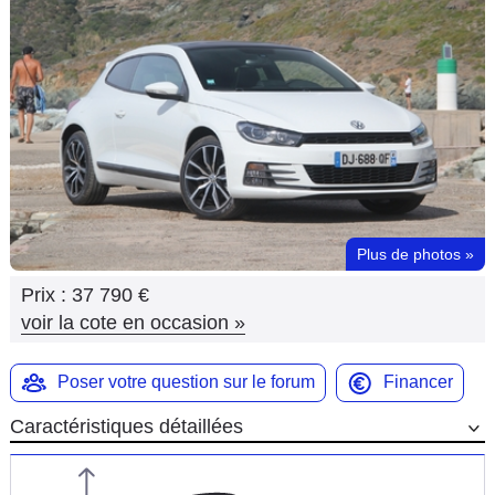
Flottes
Auto
Services
Forum
Moto
Plus de photos
»
Marques
Prix :
37 790 €
voir la cote en occasion
»
Poser votre question sur le forum
Financer
Caractéristiques détaillées