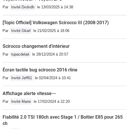
les pièces recommandé par
Par
Invité Dvdvdh
le 13/03/2025 à 14:38
Volkswagen donc forcément on
l'impression d'avoir encore déboursé
[Topic Officiel] Volkswagen Scirocco III (2008-2017)
presque 1000€ pour rien! Amateur
Par
Invité Gkarl
le 21/02/2025 à 18:06
d'ethanol e85 comme moi je ne
recommande pas du tout pour ce
Scirocco changement d'intérieur
véhicule. Malgré une reprog chez un
Par
tupacdelait
le 28/12/2024 à 20:57
pro j'ai l'impression que ça fait tout
dysfonctionner à l'interieur... Pourtant
Écran tactile bug scirocco 2016 rline
je respecte bien les 3 pleins e85 et le
4eme en sp95 et j'ai également
Par
Invité Jeff61
le 02/04/2024 à 10:41
installé des bougies speciales éthanol
! En gros même Volkswagen n'est pas
Affichage alerte vitesse---
capable de me solutionner ce
Par
Invité Marie
le 17/02/2024 à 22:20
problème de voyant moteur qui
m'empêche de passer le ct ou de la
Fiabilité 2.0 TSI 180ch avec Stage 1 / Boitier E85 pour 265
vendre! Je passe ma vie dans les
ch