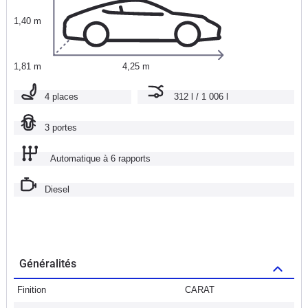
1,40 m
1,81 m
4,25 m
4 places
312 l / 1 006 l
3 portes
Automatique à 6 rapports
Diesel
Généralités
Finition
CARAT