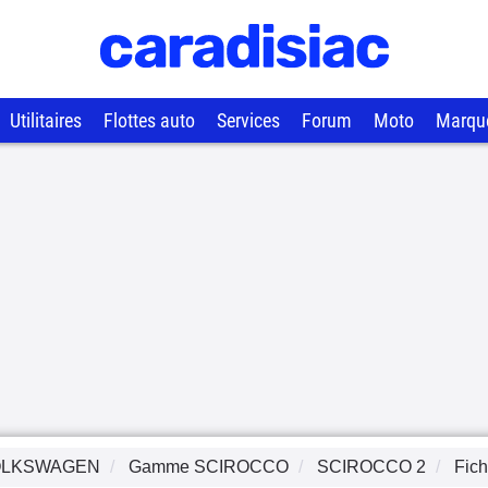
Utilitaires
Flottes auto
Services
Forum
Moto
Marqu
OLKSWAGEN
Gamme
SCIROCCO
SCIROCCO 2
Fich