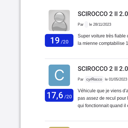
SCIROCCO 2 II 2.
Par
le 28/11/2023
Super voiture très fiable
19
/20
la mienne comptabilise 
SCIROCCO 2 II 2.
Par
cyrRocco
le 01/05/2023
Véhicule que je viens d'ac
17,6
/20
pas assez de recul pour l
qui fonctionnait quand i
remontage. Ça fonctionne
10k pour préserver au m
6k/an