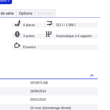
hotos
»
de série
Options
Couleurs
4 places
312 l / 1 006 l
3 portes
Automatique à 6 rapports
Essence
SPORTLINE
26/06/2014
05/01/2016
24 mois (kilométrage illimité)