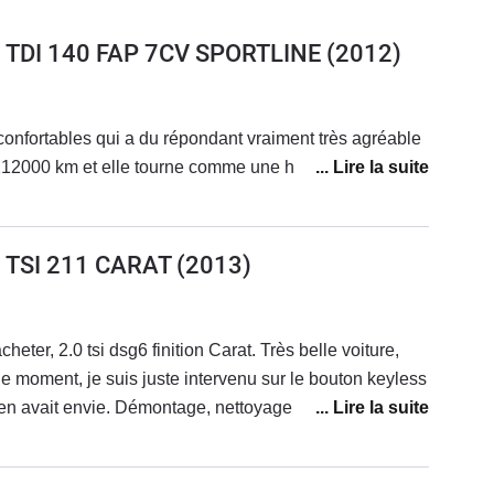
0 TDI 140 FAP 7CV SPORTLINE
(2012)
 confortables qui a du répondant vraiment très agréable
112000 km et elle tourne comme une horloge
0 TSI 211 CARAT
(2013)
heter, 2.0 tsi dsg6 finition Carat. Très belle voiture,
e moment, je suis juste intervenu sur le bouton keyless
l en avait envie. Démontage, nettoyage des contacts et
 nickel maintenant. Je prévois les vidanges tous les
ieux la mécanique sachant que je fais en moyenne