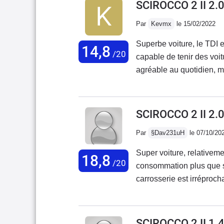
SCIROCCO 2 II 2.
Par
Kevmx
le 15/02/2022
Superbe voiture, le TDI e
14,8
/20
capable de tenir des voit
agréable au quotidien, m
au plancher. Le mode spor
rapports trop hauts dans
revanche arrive vite à se
SCIROCCO 2 II 2.
une. Niveau design j’ador
Par
§Dav231uH
le 07/10/20
neuf sur une voiture de p
dirais pour commencer do
Super voiture, relative
18,8
l’insonorisation n’est pas
/20
consommation plus que sa
pas pouvoir ouvrir le cof
carrosserie est irréproch
voiture. Oui car il m’est a
casimment comme neuf c'
uniquement avec la clef (l
tenu de route également a
récupéré des affaires en 
Seul panne en 80 000 km 
SCIROCCO 2 II 1.4