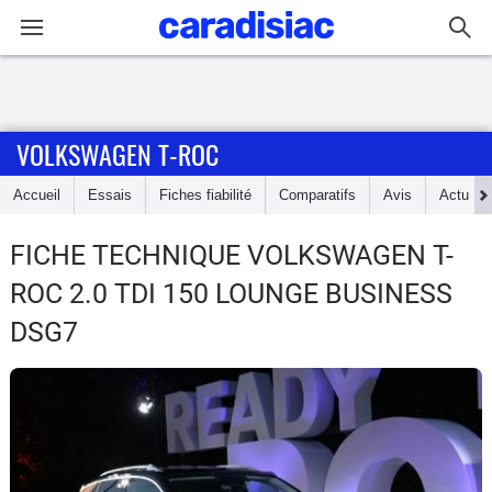
Connexion / Inscription
VOLKSWAGEN T-ROC
Accueil
Accueil
Essais
Fiches fiabilité
Comparatifs
Avis
Actu
Actu
FICHE TECHNIQUE VOLKSWAGEN T-
Essais
ROC
2.0 TDI 150 LOUNGE BUSINESS
Guide
DSG7
d'achat
Electriques
Utilitaires