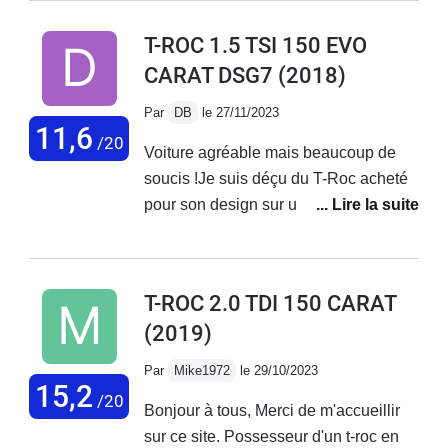
T-ROC 1.5 TSI 150 EVO
CARAT DSG7
(2018)
Par
DB
le 27/11/2023
11,6
/20
Voiture agréable mais beaucoup de
soucis !Je suis déçu du T-Roc acheté
pour son design sur un coup de coeur
esthétique. Voiture achetée en
Allemagne et livrée à la maison. Ca
commençait bien !Peu de temps après,
T-ROC 2.0 TDI 150 CARAT
rappel constructeur pour changement
(2019)
de becquet.Problème récurrent (vu
dans d'autres commentaires) de freins
Par
Mike1972
le 29/10/2023
qui grincent en marche arrière. Le
15,2
/20
Bonjour à tous, Merci de m'accueillir
constructeur dit que c'est normal ???
sur ce site. Possesseur d'un t-roc en
Problème de connexion d'Androïd