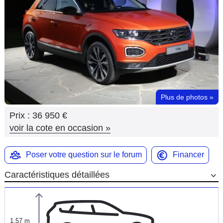
Flottes
Auto
Services
Forum
Plus de photos
»
Moto
Prix :
36 950 €
Marques
voir la cote en occasion
»
Poser votre question sur le forum
Financer
Caractéristiques détaillées
1,57 m