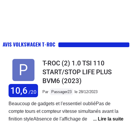
AVIS VOLKSWAGEN T-ROC
T-ROC (2) 1.0 TSI 110
START/STOP LIFE PLUS
BVM6
(2023)
10,6
/20
Par
Passager23
le 28/12/2023
Beaucoup de gadgets et l'essentiel oubliéPas de
compte tours et compteur vitesse simultanés avant la
finition styleAbsence de l'affichage de la date alors que
l'heure y est 2 foisAbsence consommation moyenne