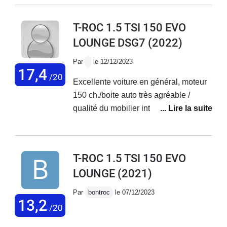
depuis l'acquisition, (même sur rubrique données de
conduite sur l'appli) . Donc impossibilité de réajuster
T-ROC 1.5 TSI 150 EVO
votre conduiteAbsence de vitesse moyenne depuis
LOUNGE DSG7
(2022)
acquisitionWi-Fi un vrai gadget... Commercial.Lumière
d'accueil brèveRétroviseurs rabattables partiellement...
Par
le 12/12/2023
17,4
/20
Excellente voiture en général, moteur
150 ch./boite auto très agréable /
qualité du mobilier intérieur et des
équipements
T-ROC 1.5 TSI 150 EVO
LOUNGE
(2021)
Par
bontroc
le 07/12/2023
13,2
/20