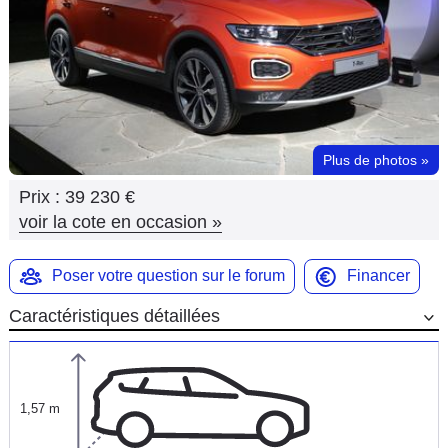
Flottes
Auto
Services
Forum
Plus de photos
»
Prix :
39 230 €
Moto
voir la cote en occasion
»
Marques
Poser votre question sur le forum
Financer
Caractéristiques détaillées
1,57 m