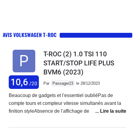
AVIS VOLKSWAGEN T-ROC
T-ROC (2) 1.0 TSI 110
START/STOP LIFE PLUS
BVM6
(2023)
10,6
/20
Par
Passager23
le 28/12/2023
Beaucoup de gadgets et l'essentiel oubliéPas de
compte tours et compteur vitesse simultanés avant la
finition styleAbsence de l'affichage de la date alors que
l'heure y est 2 foisAbsence consommation moyenne
depuis l'acquisition, (même sur rubrique données de
conduite sur l'appli) . Donc impossibilité de réajuster