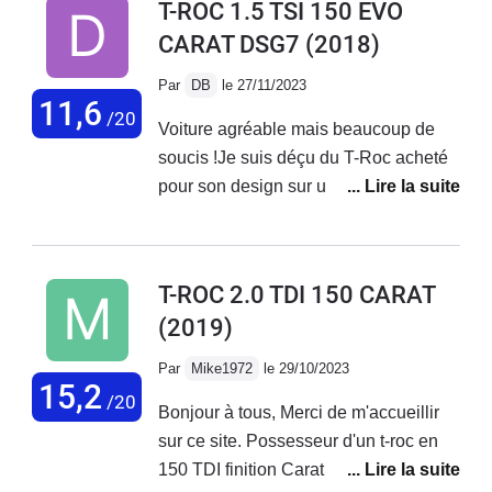
T-ROC 1.5 TSI 150 EVO
CARAT DSG7
(2018)
Par
DB
le 27/11/2023
11,6
/20
Voiture agréable mais beaucoup de
soucis !Je suis déçu du T-Roc acheté
pour son design sur un coup de coeur
esthétique. Voiture achetée en
Allemagne et livrée à la maison. Ca
commençait bien !Peu de temps après,
T-ROC 2.0 TDI 150 CARAT
rappel constructeur pour changement
(2019)
de becquet.Problème récurrent (vu
dans d'autres commentaires) de freins
Par
Mike1972
le 29/10/2023
qui grincent en marche arrière. Le
15,2
/20
Bonjour à tous, Merci de m'accueillir
constructeur dit que c'est normal ???
sur ce site. Possesseur d'un t-roc en
Problème de connexion d'Androïd
150 TDI finition Carat acheté en juin
Auto.Problème de désactivation des