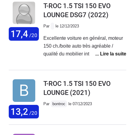
T-ROC 1.5 TSI 150 EVO
votre conduiteAbsence de vitesse moyenne depuis
LOUNGE DSG7
(2022)
acquisitionWi-Fi un vrai gadget... Commercial.Lumière
d'accueil brèveRétroviseurs rabattables partiellement...
Par
le 12/12/2023
17,4
/20
Excellente voiture en général, moteur
150 ch./boite auto très agréable /
qualité du mobilier intérieur et des
équipements
T-ROC 1.5 TSI 150 EVO
LOUNGE
(2021)
Par
bontroc
le 07/12/2023
13,2
/20