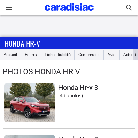
Connexion / Inscription
HONDA HR-V
Accueil
Accueil
Essais
Fiches fiabilité
Comparatifs
Avis
Actu
Actu
PHOTOS HONDA HR-V
Essais
Honda Hr-v 3
Guide
(46 photos)
d'achat
Electriques
Utilitaires