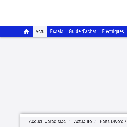
Actu
Essais
Guide d'achat
Electriques
Accueil Caradisiac
Actualité
Faits Divers /