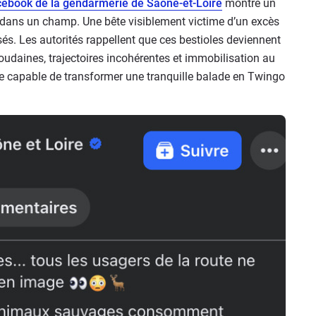
cebook de la gendarmerie de Saône-et-Loire
montre un
 dans un champ. Une bête visiblement victime d’un excès
és. Les autorités rappellent que ces bestioles deviennent
soudaines, trajectoires incohérentes et immobilisation au
acle capable de transformer une tranquille balade en Twingo