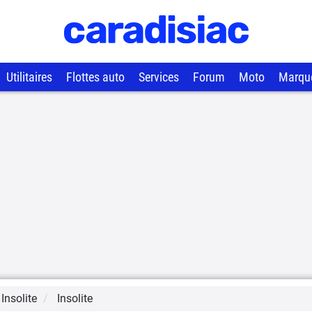
Utilitaires
Flottes auto
Services
Forum
Moto
Marqu
 Insolite
Insolite