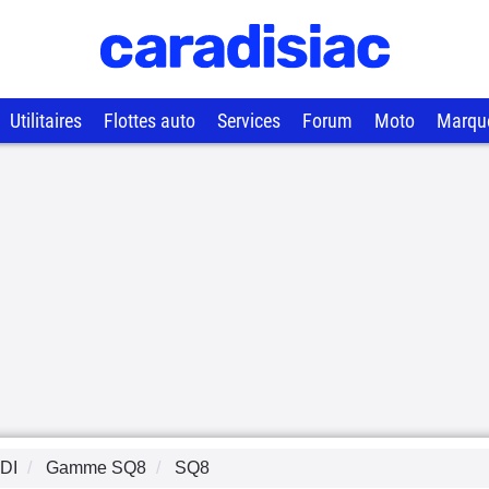
Utilitaires
Flottes auto
Services
Forum
Moto
Marqu
DI
Gamme
SQ8
SQ8