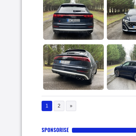
1
2
»
(current)
SPONSORISE