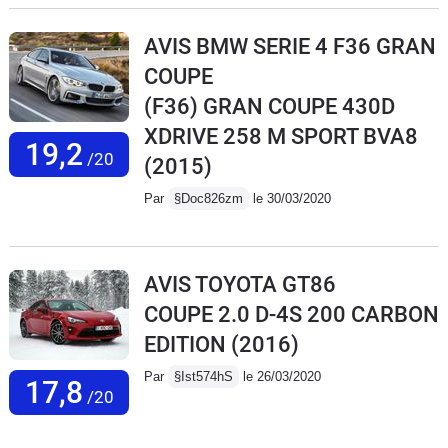
AVIS BMW SERIE 4 F36 GRAN
COUPE
(F36) GRAN COUPE 430D
XDRIVE 258 M SPORT BVA8
19,2
/20
(2015)
Par
§Doc826zm
le 30/03/2020
AVIS TOYOTA GT86
COUPE 2.0 D-4S 200 CARBON
EDITION
(2016)
Par
§Ist574hS
le 26/03/2020
17,8
/20