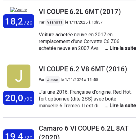
VI COUPE 6.2L 6MT (2017)
18,2
/20
Par
9sans11
le
1/11/2025 à 10h57
Voiture achetée neuve en 2017 en
remplacement d'une Corvette C6 Z06
achetée neuve en 2007 Avant d'en prendre
livraison, je l'ai fait rabaisser de 2.57 cm ( 1
pouce ) et fait remplacer les roues par des 9
VI COUPE 6.2 V8 6MT (2016)
x 20 ( pneus de 285 ) à l'avant et des 11 x 20
( pneus de 315 ) à l'arrière. Je fais env
Par
Jesse
le
1/11/2024 à 11h55
12000 km annuels ( avec 2 années de
restrictions covidiennes ) C'est mon
J'ai une 2016, Française d'origine, Red Hot,
20,0
dailydriver. Elle est plus polyvalente et plus
fort optionnee (dite 2SS) avec boite
/20
discrète que la Z06 et également plus
manuelle 6 Tremec. Il est difficile de faire un
conduisible au quotidien. La finition est
comparatif avec d'autres GT de sa catégorie.
parfaite. Aucun bruit parasite; La sonorité en
Elle est tellement singulière et exclusive, en
mode sport est une symphonie à l'oreille.
rapport aux multiples Allemandes ou belles
Camaro 6 VI COUPE 6.2L 8AT
Nul besoin d'alcantara pour faire les rassos
Ford Mustang de l'hexagone. C'est une belle
19,4
(2020)
du dimanche matin. Cette caisse est
/20