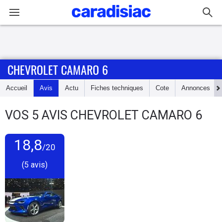
Connexion / Inscription
CHEVROLET CAMARO 6
Accueil
Accueil
Avis
Actu
Fiches techniques
Cote
Annonces
Actu
VOS
5
AVIS
CHEVROLET CAMARO 6
Essais
18,8
Guide
/20
d'achat
(5 avis)
Electriques
Utilitaires