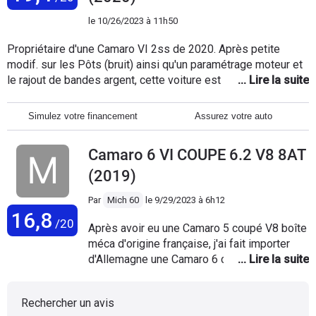
machine généreusement bodybuildee,
fabuleuse, fidèle, fiable, facile d'entretien.
rassurante et envoûtante Confortable, à la
le
10/26/2023 à 11h50
Seuls bémols : usure des pneus arrières à
force tranquille, et docile. L'étagement ou
remplacer tous les ans, conso 15 litres aux
débattement court et direct de la boîte
Propriétaire d'une Camaro VI 2ss de 2020. Après petite
100 (mais on s'en fout ! ), les rétros
mécanique est un bonheur. Impossible de se
modif. sur les Pôts (bruit) ainsi qu'un paramétrage moteur et
extérieurs trop grands.
lasser. Attention, son 6.2 litre peut faire
le rajout de bandes argent, cette voiture est ... sublime ! ... Sur
parler la poudre de manière fulgurante dans
la route, c'est une " Star " avec un nombre incalculable de
un arrachement au sol et une sonorité très
Fan's qui font des Photos et Vidéos avec mon approbation.
Simulez votre financement
Assurez votre auto
belle et dantesque dans le haut des tours.
Bien mieux et rien à voir avec Porsche, Audi et autres. C'est
Point faible, le freinage d'origine part rapport
un " Muscle Car " unique ... avec la Mustang et la Challenger.
Camaro 6 VI COUPE 6.2 V8 8AT
aux performances. Malgré les honorables
En pilotage, c'est un monstre ! à ne pas mettre dans toutes
étriers 4 pistons Brembo, Complètement
les mains.
(2019)
déraisonnable. Irrésistible 😎🤘💯💪
Par
Mich 60
le
9/29/2023 à 6h12
16,8
/20
Après avoir eu une Camaro 5 coupé V8 boîte
méca d'origine française, j'ai fait importer
d'Allemagne une Camaro 6 coupé V8 boîte
auto d'origine européenne. Si la première
m'avait conquis, la deuxième est allée au-
Rechercher un avis
delà. Allure et finitions modernes,