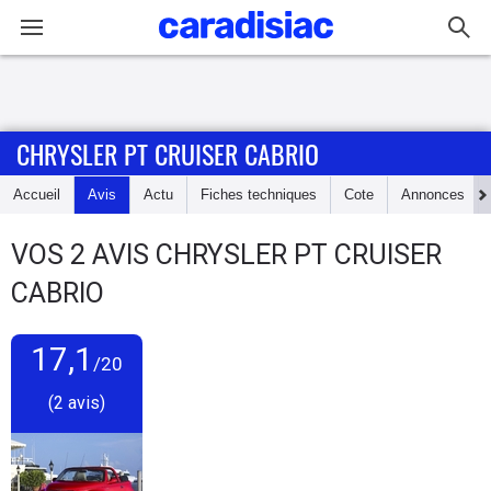
Connexion / Inscription
CHRYSLER PT CRUISER CABRIO
Accueil
Accueil
Avis
Actu
Fiches techniques
Cote
Annonces
Actu
VOS
2
AVIS
CHRYSLER PT CRUISER
Essais
CABRIO
Guide
d'achat
17,1
/20
(2 avis)
Electriques
Utilitaires