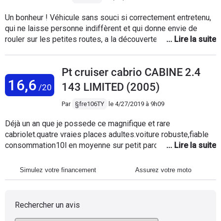
Un bonheur ! Véhicule sans souci si correctement entretenu,
qui ne laisse personne indiffèrent et qui donne envie de
rouler sur les petites routes, a la découverte des paysages.
Je l’ai depuis 7 ans et c’est TOUS les matins un plaisir de
tourner la clé de contact pour avaler les 10 kms de routes du
Pt cruiser cabrio CABINE 2.4
Var pour aller au taf. Rien ne vaut un cabriolet, et encore plus
16,6
si il est siglé PT Cruiser !
143 LIMITED (2005)
/20
Par
§fre106TY
le
4/27/2019 à 9h09
Déjà un an que je possede ce magnifique et rare
cabriolet.quatre vraies places adultes.voiture robuste,fiable
consommation10l en moyenne sur petit parcours.confortable
et un coffre raisonnable pour la categorie.système de capote
électrique sans aucun problème.les tarifs sont abordables,on
Simulez votre financement
Assurez votre moto
peut en trouver avec de faible kilométrage.je pense que ce
sera une future collector car belle ,et produite que de 2004 à
2006.Vous pouvez acheter sans hésiter.
Rechercher un avis