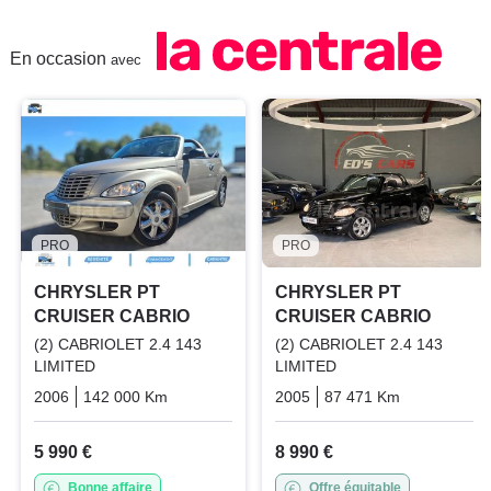
En occasion
avec
PRO
PRO
CHRYSLER PT
CHRYSLER PT
CRUISER CABRIO
CRUISER CABRIO
(2) CABRIOLET 2.4 143
(2) CABRIOLET 2.4 143
LIMITED
LIMITED
2006
142 000 Km
Manuelle
Essence
2005
87 471 Km
Manuelle
5 990 €
8 990 €
Bonne affaire
Offre équitable