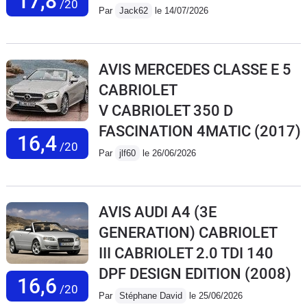
17,8
/20
Par
Jack62
le 14/07/2026
AVIS MERCEDES CLASSE E 5
CABRIOLET
V CABRIOLET 350 D
FASCINATION 4MATIC
(2017)
16,4
/20
Par
jlf60
le 26/06/2026
AVIS AUDI A4 (3E
GENERATION) CABRIOLET
III CABRIOLET 2.0 TDI 140
DPF DESIGN EDITION
(2008)
16,6
/20
Par
Stéphane David
le 25/06/2026