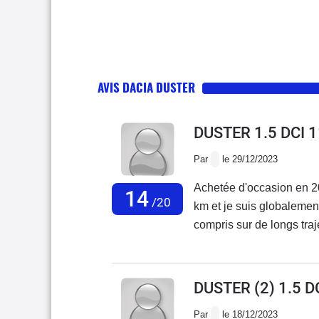
AVIS DACIA DUSTER
DUSTER 1.5 DCI 
Par
le 29/12/2023
Achetée d'occasion en 
14
/20
km et je suis globalement 
compris sur de longs traj
et plaquettes : 1 changement de disques
faire tous les 6 ans ou t
montrait des signes de f
DUSTER (2) 1.5 
courts trajets travail / d
Par
le 18/12/2023
autoroute : 6,1 l /100 si 