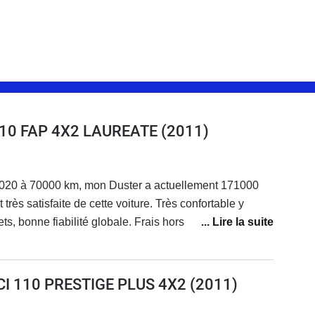
110 FAP 4X2 LAUREATE
(2011)
2020 à 70000 km, mon Duster a actuellement 171000
très satisfaite de cette voiture. Très confortable y
ets, bonne fiabilité globale. Frais hors révisions, pneus
 avant + distribution à 160000 km (à
s les 100 000 km si avant) + récemment, 1 injecteur qui
atigue).Consommation moyenne : - trajets principaux :
DCI 110 PRESTIGE PLUS 4X2
(2011)
omicile sur petites routes de campagne : 5,9 l /100- sur
je roule à 110 et 6,3 l/100 si je roule à 130.Globalement,