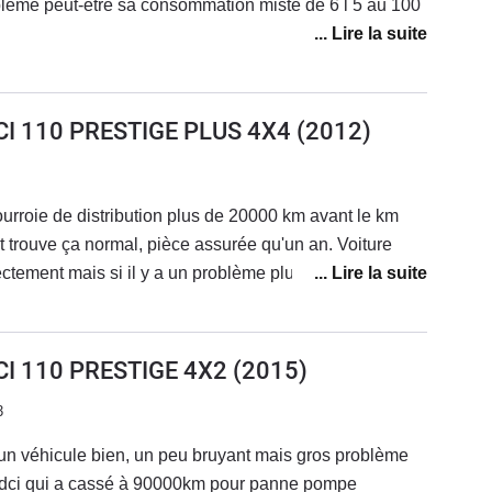
blème peut-être sa consommation miste de 6 l 5 au 100
DCI 110 PRESTIGE PLUS 4X4
(2012)
urroie de distribution plus de 20000 km avant le km
nt trouve ça normal, pièce assurée qu'un an. Voiture
ectement mais si il y a un problème plus personne n'est
 dacia et c'est eux qui m'ont dit de refaire la courroie à
 une première fois il y a 4 ans)...Bref véhicule à éviter
on service client hautin et pas du tout commercial. Je
CI 110 PRESTIGE 4X2
(2015)
erai plus rien chez eux et que je changerai également
3
en (même si mon garage était plutôt compétent)
 un véhicule bien, un peu bruyant mais gros problème
1.5dci qui a cassé à 90000km pour panne pompe