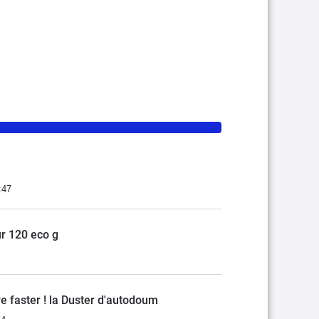
:47
ur 120 eco g
e faster ! la Duster d'autodoum