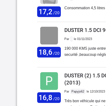
pour un véhicule de cet 
Consommation 4,5 litres 
17,2
goût sont modérés :- Fr
/20
lourd. Il faut en tenir co
vieillissement des plasti
DUSTER 1.5 DCI 
auto, du revêtement de s
Par
le 01/11/2023
190 000 KMS juste entretien d'usure et deuxieme courroie de distribution par
18,6
/20
DUSTER (2) 1.5 
(2013)
Par
Papyjo62
le 12/10/2023
16,8
/20
Très bon véhicule qui ne