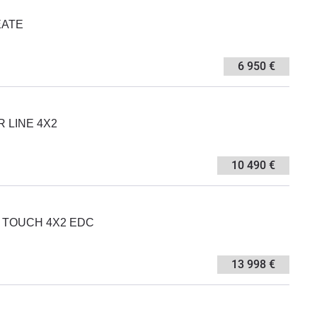
EATE
6 950 €
ER LINE 4X2
10 490 €
CK TOUCH 4X2 EDC
13 998 €