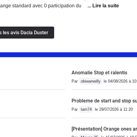
ange standard avec 0 participation du service client
es d'entretien et client groupe Renault depuis 50 ans
nseille fortement cette marque qui n'assume pas ses
a un très mauvais service client.Réparation par contre
s les avis Dacia Duster
ursale Renault de Rillieux La Pape.
Anomalie Stop et ralentis
Par
obiwanwilly
le 04/08/2026 à 10
Probleme de start and stop s
Par
tam74
le 29/07/2026 à 11:20
[Présentation] Orange ones ar