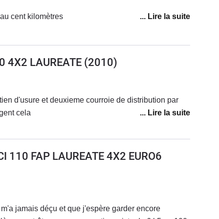
âge et de cette gamme de prix, les points faibles à mon
au cent kilomètres
einage qui manque de mordant sur ce véhicule assez
mpte.Les autres défauts seraient plutôt cosmétiques :-
ques, sensibles aux rayures et des tissus des sièges
90 4X2 LAUREATE
(2010)
ol.
securité ,beaucoup négligent cela
DCI 110 FAP LAUREATE 4X2 EURO6
 m'a jamais déçu et que j'espère garder encore