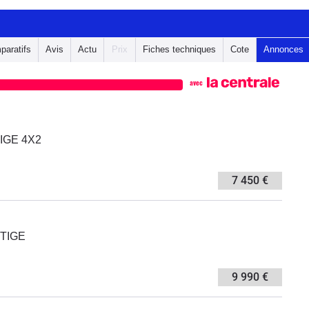
paratifs
Avis
Actu
Prix
Fiches techniques
Cote
Annonces
avec
TIGE 4X2
7 450 €
STIGE
9 990 €