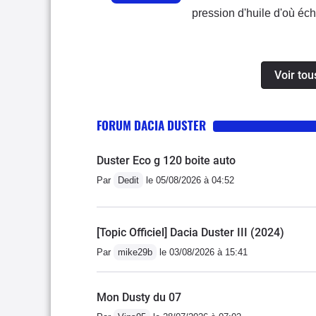
pression d'huile d'où éch
Renault malgré les preuv
avec 2 véhicules.Je déco
problèmes produit et qui 
Voir tou
bien effectuée à la succ
FORUM DACIA DUSTER
Duster Eco g 120 boite auto
Par
Dedit
le 05/08/2026 à 04:52
[Topic Officiel] Dacia Duster III (2024)
Par
mike29b
le 03/08/2026 à 15:41
Mon Dusty du 07