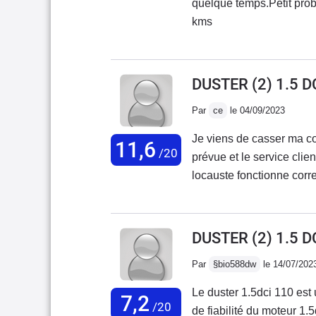
quelque temps.Petit pro
kms
DUSTER (2) 1.5 
Par
ce
le 04/09/2023
Je viens de casser ma co
11,6
/20
prévue et le service clie
locauste fonctionne corr
là. Pourtant entretenu par
220 000 (courroie changée
pour sa non fiabilité et s
DUSTER (2) 1.5 D
sais déjà que je n’achèt
Par
§bio588dw
le 14/07/202
de garage pour l'entreti
Le duster 1.5dci 110 est
7,2
/20
de fiabilité du moteur 