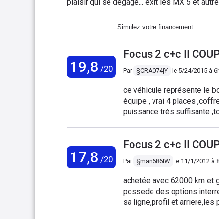
plaisir qui se dégage... exit les MX 5 et aut
cc. Et je ne suis pas déçu, ligne qui ne se 
est excellente, le confort et le plaisir de co
Simulez votre financement
aux pocs, certains plastiques vieillissent m
portes) sont petits ou pas pratiques et le f
Focus 2 c+c II COU
tout cela reste anecdotique face au plaisir q
19,8
passagers. Capoté sur route bosselée, j'ava
/20
Par
§CRA074jY
le
5/24/2015 à 6
retrouver la souplesse des joints je conseill
avec un petit pinceau dur, laissez pénétrer e
ce véhicule représente le bo
équipe , vrai 4 places ,coffr
puissance très suffisante ,t
la production se soit interro
Focus 2 c+c II COU
17,8
/20
Par
§man686IW
le
11/1/2012 à 
achetée avec 62000 km et ga
possede des options interr
sa ligne,profil et arriere,le
ouverture de celui ci montre 