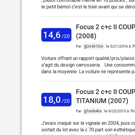
, plutot confortable meme en 18 pouces , surpris par le silence a bord surtout avec le filet anti remous ,
le petit bémol c'est le train avant qui se dé
Focus 2 c+c II CO
14,6
(2008)
/20
Par
§Dri431Sm
le
5/21/2016 à 7
Voiture offrant un rapport qualité/prix/plaisir/fiabilité extra. Le seul vrai défaut est s
s'agit du design carrosserie. Une consomm
dans la moyenne. La voiture ne représente pa
au rdv
Focus 2 c+c II COU
18,0
TITANIUM (2007)
/20
Par
§fre064hx
le
9/23/2015 à 7h
J'avais craqué sur la vignale en 2004, puis c
sortait du lot avec la c 70 part son esthétique