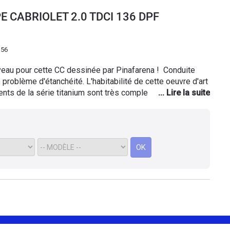
ion sont digne des grosses allemandes,il manque toute fois
PE CABRIOLET 2.0 TDCI 136 DPF
rangement.la motorisation 2 l essence invite a une
h56
iveau pour cette CC dessinée par Pinafarena ! Conduite
roblème d'étanchéité. L'habitabilité de cette oeuvre d'art
ts de la série titanium sont très complet (jantes alu 17",
de très bonne qualité avec prise auxiliaire et bluetooth).
e et les commandes vocales un peu foireuses. Mais
 avec les concurrentes, optez pour cette CC qui a vraiment
OK