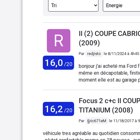
II (2) COUPE CABR
(2009)
Par
redjisto
le
8/11/2024 à 4h45
16,0
/20
bonjour j'ai acheté ma Ford focus cc en 2019 très bonne voiture élégante, confortable
même en décapotable, finition cuir pas terrible l été mais cela reste une bell
moment elle est au garage p
trouver un garage qui si conn
Focus 2 c+c II COU
16,2
TITANIUM (2008)
/20
Par
§ric671eM
le
11/18/2017 à 
véhicule tres agréable au quotidien consomme