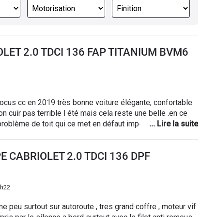
IOLET 2.0 TDCI 136 FAP TITANIUM BVM6
e .en ce
roblème de toit qui ce met en défaut impossible de
ait .si quelqu'un peut m'aider a en trouver un. merci
PE CABRIOLET 2.0 TDCI 136 DPF
9h22
 peu surtout sur autoroute , tres grand coffre , moteur vif