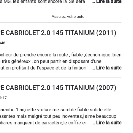
res MG, les enfants sont encore là. Se sera donc une focus
démode pas, bonne habitabilité même à quatre, la sono Sony
nduire sont là. Bon ça reste une ford, carroserie sensible
Assurez votre auto
al, les rangements intéreurs (hormis les vides poches des
reinage manque de mordant sur petite route sinueuse. Mais
PE CABRIOLET 2.0 145 TITANIUM (2011)
ue cette voiture procure à son conducteur et à ses
is l'impression de naviguer dans un vieux gréement, pour
h46
erais d'appliquer de la graisse pour joints pneumatiques
t essuyez. Bonne route à tous.
nheur de prendre encore la route , fiable ,économique ,bien
e très généreux , on peut partir en disposant d'une
out en profitant de l'espace et de la finition , dommage que
mpue !!!
PE CABRIOLET 2.0 145 TITANIUM (2007)
8h17
rantie 1 an,cette voiture me semble fiable,solide,elle
esantes mais malgré tout peu inoventes,j aime beaucoup
s phares manquent de carractère,le coffre est majestueux,et l
de suite la qualitée de realisation generale de la