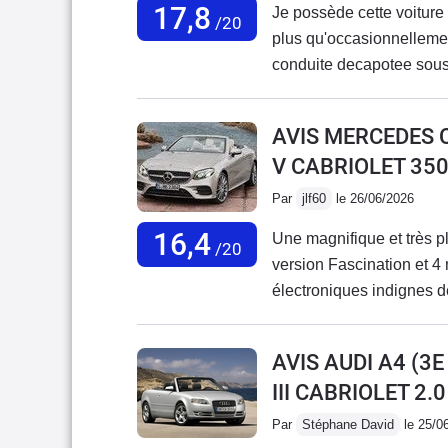
17,8
Je possède cette voiture 
/20
plus qu'occasionnellemen
conduite decapotee sous l
régulièrement controlé p
hiver cela leur parait biz
AVIS MERCEDES 
connu de panne .A part l
V CABRIOLET 35
Par
jlf60
le 26/06/2026
16,4
Une magnifique et très p
/20
version Fascination et 4 
électroniques indignes 
chaque vacances par des 
facturé à prix d'or, c'est 
AVIS AUDI A4 (3
revendre, à regret tant à 
III CABRIOLET 2.
Par
Stéphane David
le 25/0