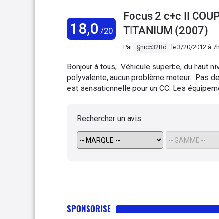
voiture.les details de finit
Focus 2 c+c II COU
un peu de compartiments de 
18,0
conduite tranquile .
TITANIUM (2007)
/20
Par
§nic532Rd
le
3/20/2012 à 7
Bonjour à tous, Véhicule superbe, du haut n
polyvalente, aucun problème moteur. Pas de p
est sensationnelle pour un CC. Les équipemen
sièges en cuir chauffants, poste audio SONY 
Les seuls hic, la carrosserie un peu fragil
Rechercher un avis
franchement, c'est peanuts ! Si vous hésitez
tous les atouts pour vous charmer :)
SPONSORISE