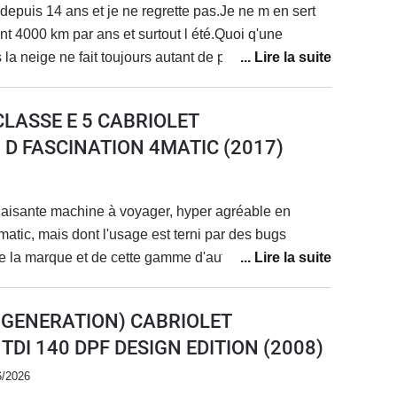
depuis 14 ans et je ne regrette pas.Je ne m en sert
t 4000 km par ans et surtout l été.Quoi q'une
a neige ne fait toujours autant de plaisir et je me fait
ar la gendarmerie car conduire decapoté en plein
arre.Voiture très fiable elle a 135000 km et n' a jamais
CLASSE E 5 CABRIOLET
 entretien habituel jamais de séjour au garage.
0 D FASCINATION 4MATIC
(2017)
laisante machine à voyager, hyper agréable en
matic, mais dont l'usage est terni par des bugs
de la marque et de cette gamme d'auto.Agacé à
alertes angoissantes, et malgré un entretien annuel
cette absence de fiabilité et sérénité qui me l'a fait
E GENERATION) CABRIOLET
son volant comme à la regarder le plaisir était total.
0 TDI 140 DPF DESIGN EDITION
(2008)
6/2026