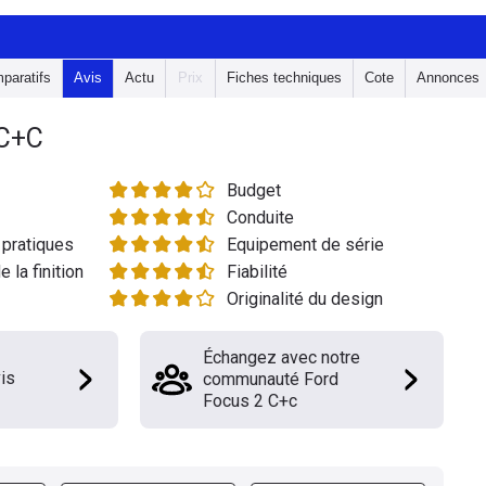
paratifs
Avis
Actu
Prix
Fiches techniques
Cote
Annonces
C+C
Budget
Conduite
pratiques
Equipement de série
e la finition
Fiabilité
Originalité du design
Échangez avec notre
is
communauté Ford
Focus 2 C+c