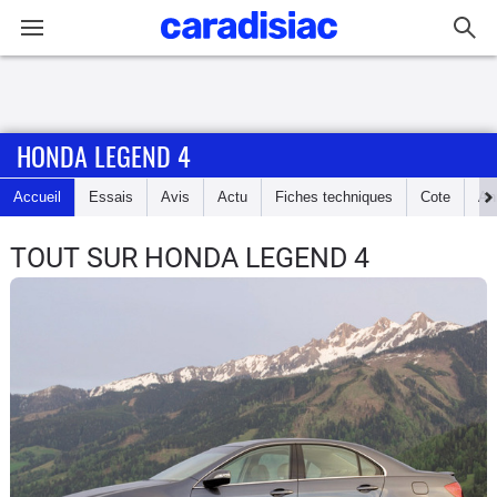
Connexion / Inscription
HONDA LEGEND 4
Accueil
Accueil
Essais
Avis
Actu
Fiches techniques
Cote
An
Actu
TOUT SUR HONDA LEGEND 4
Essais
Guide
d'achat
Electriques
Utilitaires