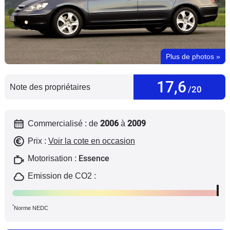
Flottes
Auto
Services
Plus de photos
»
Forum
17,6
Note des propriétaires
/20
Moto
2006
2009
Commercialisé : de
à
Marques
Prix :
Voir la cote en occasion
Essence
Motorisation :
Emission de CO2 :
*
Norme NEDC