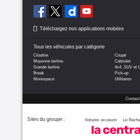
Téléchargez nos applications mobiles
Tous les véhicules par catégorie
Citadine
Coupé
Moyenne berline
Cabriolet
Grande berline
4x4, SUV et 
Break
Pick-up
Monospace
Utilitaires
Contact
Sites du groupe :
Voitures occasion
Le Racha