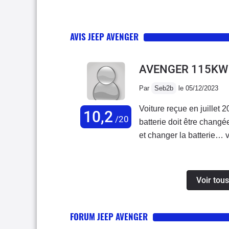
AVIS JEEP AVENGER
AVENGER 115KW 
Par
Seb2b
le 05/12/2023
Voiture reçue en juillet 
10,2
/20
batterie doit être chang
et changer la batterie… 
véhicule. Honteux… je dé
Voir tou
FORUM JEEP AVENGER