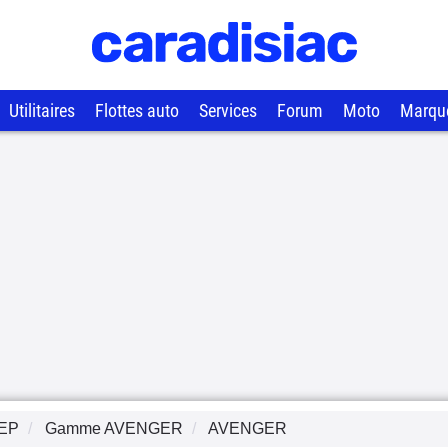
Utilitaires
Flottes auto
Services
Forum
Moto
Marqu
EP
Gamme
AVENGER
AVENGER