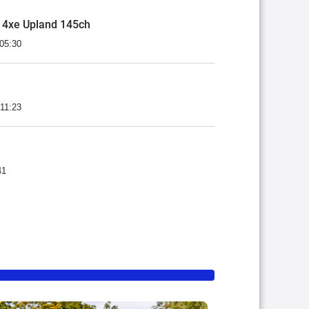
r 4xe Upland 145ch
 05:30
 11:23
41