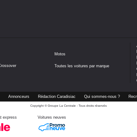
Motos
Crossover
Toutes les voitures par marque
Annonceurs
Rédaction Caradisiac
Qui sommes-nous ?
Recr
Copyright © Groupe La Centrale - Tous droits réservés
t express
Voitures neuves