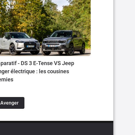
aratif - DS 3 E-Tense VS Jeep
ger électrique : les cousines
emies
p Avenger