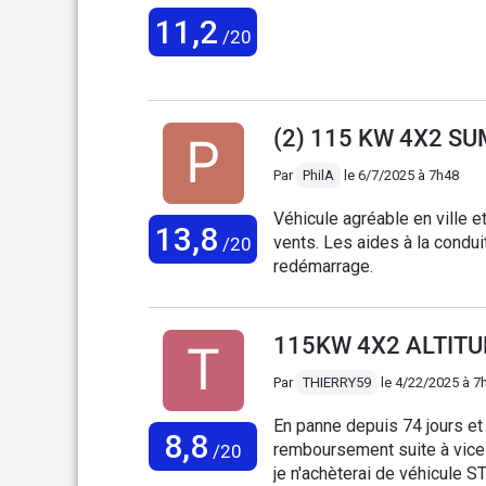
11,2
/20
(2) 115 KW 4X2 SU
Par
PhilA
le
6/7/2025 à 7h48
Véhicule agréable en ville e
13,8
vents. Les aides à la condui
/20
redémarrage.
115KW 4X2 ALTITU
Par
THIERRY59
le
4/22/2025 à 7
En panne depuis 74 jours e
8,8
remboursement suite à vice c
/20
je n'achèterai de véhicule 