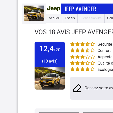
JEEP AVENGER
Accueil
Essais
Fiches fiabilité
Com
VOS
18
AVIS
JEEP AVENGE
Sécurité
12,4
/20
Confort
Aspects 
(18 avis)
Qualité d
Ecologie
Donnez votre av