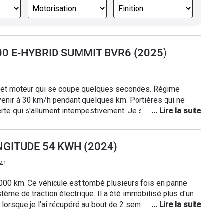
100 E-HYBRID SUMMIT BVR6 (2025)
nt et moteur qui se coupe quelques secondes. Régime
évenir à 30 km/h pendant quelques km. Portières qui ne
erte qui s'allument intempestivement. Je suis retourné 3
 trouvent rien. Je ne me sens pas en sécurité et je ne
NGITUDE 54 KWH (2024)
h41
000 km. Ce véhicule est tombé plusieurs fois en panne
ème de traction électrique. Il a été immobilisé plus d'un
orsque je l'ai récupéré au bout de 2 semaines d'utilis