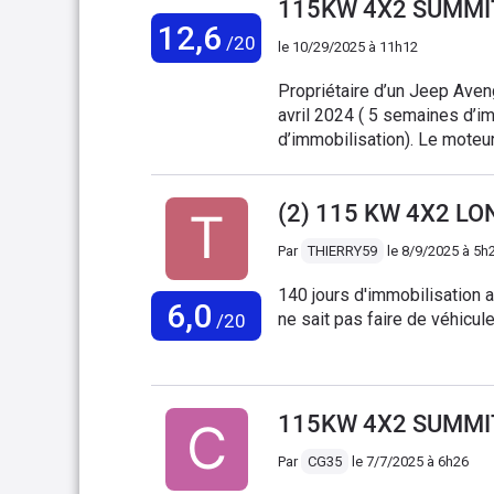
115KW 4X2 SUMMIT
de besoin. Consommat
12,6
/20
le
10/29/2025 à 11h12
Propriétaire d’un Jeep Aveng
avril 2024 ( 5 semaines d’i
d’immobilisation). Le moteur
Service après-vente lament
aux recommandés. Dommage ! 
(2) 115 KW 4X2 LO
Par
THIERRY59
le
8/9/2025 à 5h
140 jours d'immobilisation
6,0
ne sait pas faire de véhicule
/20
115KW 4X2 SUMMIT
Par
CG35
le
7/7/2025 à 6h26