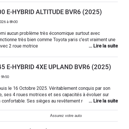
100 E-HYBRID ALTITUDE BVR6 (2025)
026 à 8h00
ep passe endroit difficile avec 2 roue motrice
145 E-HYBRID 4XE UPLAND BVR6 (2025)
 9h50
e 2025. Véritablement conquis par son
e, ses 4 roues motrices et ses capacités à évoluer sur
t et assez complet.
ue. Il est très agréable à conduire. A
Assurez votre auto
 moteur (chaîne ...) améliore la fiabilité). Le coffre est
our 2, puis nous pouvons baisser la banquette arrière en cas