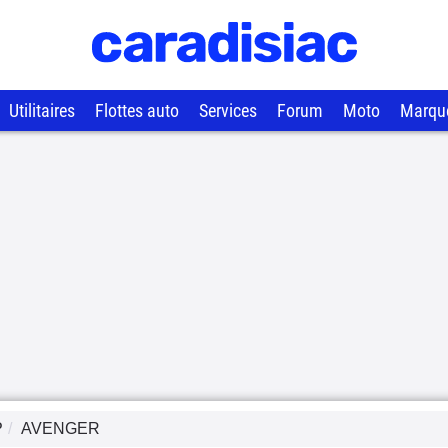
Utilitaires
Flottes auto
Services
Forum
Moto
Marqu
P
AVENGER