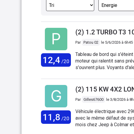
(2) 1.2 TURBO T3 
Par
Patou 02
le
5/6/2026 à 6h45
Tableau de bord qui s'étei
12,4
moteur qui ralentit sans pr
/20
s'ouvrent plus. Voyants d'al
fois à la concession...ils ne
conduis pas sereinement.
(2) 115 KW 4X2 LO
Par
Gilles67600
le
3/8/2026 à 8
Véhicule électrique avec 29
11,8
avec le même défaut de syst
/20
mois chez Jeep à Colmar et l