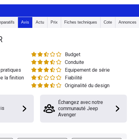
paratifs
Avis
Actu
Prix
Fiches techniques
Cote
Annonces
R
Budget
Conduite
pratiques
Equipement de série
e la finition
Fiabilité
Originalité du design
Échangez avec notre
is
communauté Jeep
Avenger