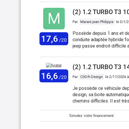
(2) 1.2 TURBO T3 
Par
Marais jean Philippe
le
3/1/2
Possède depuis 1 ans et demi aucun problème très économique surtout avec
17,6
conduite adaptée hybride fonctionne très bien comme Toyota yaris c'est vraiment une
/20
je
(2) 1.2 TURBO T3 
16,6
/20
Par
C30 R-Design
le
2/17/2026 à
Je possède ce véhicule depuis le 16 Octobr
design, sa boite automatiqu
chemins difficiles. Il est très confortable. Ses sièges au revêtement résistant aux
taches facilitent la vie au quotidien. L'équipement est très correc
On a même le toit ouvrant électrique panoramiq
Simulez votre financement
voir dans le temps si la refonte du
assez petit mais il suffit p