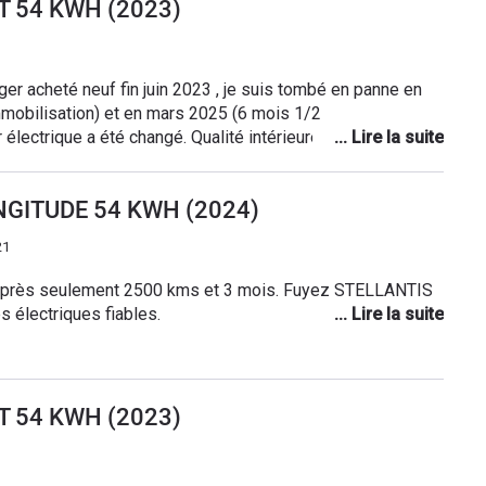
 54 KWH (2023)
ion correcte en usage normal.
er acheté neuf fin juin 2023 , je suis tombé en panne en
mmobilisation) et en mars 2025 (6 mois 1/2
 électrique a été changé. Qualité intérieure très médiocre.
able et incompétent ! Jeep France ne répond même pas
C’est une jolie voiture, mais absolument pas fiable !
NGITUDE 54 KWH (2024)
21
 après seulement 2500 kms et 3 mois. Fuyez STELLANTIS
s électriques fiables.
 54 KWH (2023)