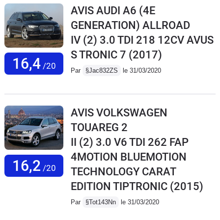
AVIS AUDI A6 (4E
GENERATION) ALLROAD
IV (2) 3.0 TDI 218 12CV AVUS
S TRONIC 7
(2017)
16,4
/20
Par
§Jac832ZS
le 31/03/2020
AVIS VOLKSWAGEN
TOUAREG 2
II (2) 3.0 V6 TDI 262 FAP
4MOTION BLUEMOTION
16,2
/20
TECHNOLOGY CARAT
EDITION TIPTRONIC
(2015)
Par
§Tot143Nn
le 31/03/2020