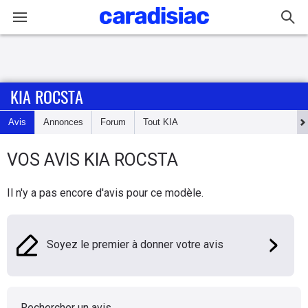
Connexion / Inscription
KIA ROCSTA
Accueil
Avis
Annonces
Forum
Tout
KIA
Actu
VOS AVIS
KIA
ROCSTA
Essais
Il n'y a pas encore d'avis pour ce modèle.
Guide
d'achat
Soyez le premier à donner votre avis
Electriques
Utilitaires
Rechercher un avis