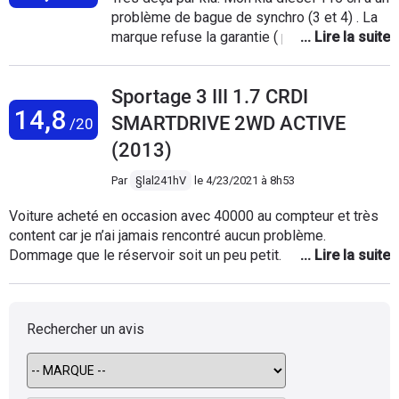
juste très jolie.
problème de bague de synchro (3 et 4) . La
marque refuse la garantie ( pourtant valable
jusqu'à la date de 1ère Mise en circulation
15/09/2021). La marque dit que la garantie
Sportage 3 III 1.7 CRDI
commence à la sortie d'usine et non au 1er
14,8
proprio. Incroyable. Les frais s'élèvent à
SMARTDRIVE 2WD ACTIVE
/20
2500 euros avec le volant moteur qui doit
(2013)
être changé obligatoirement d'après leurs
dire. Dégoûté. Que faire? Qui a eu ce genre
Par
§lal241hV
le
4/23/2021 à 8h53
de soucis?
Voiture acheté en occasion avec 40000 au compteur et très
content car je n’ai jamais rencontré aucun problème.
Dommage que le réservoir soit un peu petit. Les entretient
sont un peu chère mais la voiture est très solide et
dommage que la voiture est un peu trop de plastique à
l’intérieur et que la mise à jour du gps soit chère .mais
Rechercher un avis
véhicule très fiable ne pas hésiter !