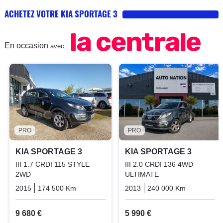
ACHETEZ VOTRE KIA SPORTAGE 3
En occasion
avec
PRO
PRO
KIA SPORTAGE 3
KIA SPORTAGE 3
III 1.7 CRDI 115 STYLE
III 2.0 CRDI 136 4WD
2WD
ULTIMATE
2015
174 500 Km
Manuelle
Diesel
2013
240 000 Km
Manuelle
9 680 €
5 990 €