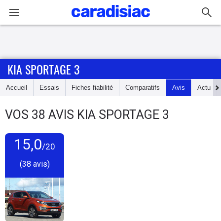
Connexion / Inscription
KIA SPORTAGE 3
Accueil
Accueil
Essais
Fiches fiabilité
Comparatifs
Avis
Actu
Actu
VOS
38
AVIS
KIA SPORTAGE 3
Essais
15,0
Guide
/20
d'achat
(38 avis)
Electriques
Utilitaires