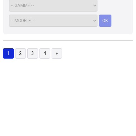
OK
1
2
3
4
»