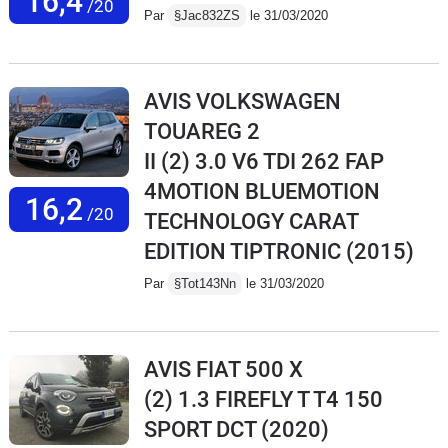
16,4
/20
Par
§Jac832ZS
le 31/03/2020
AVIS VOLKSWAGEN
TOUAREG 2
II (2) 3.0 V6 TDI 262 FAP
4MOTION BLUEMOTION
16,2
/20
TECHNOLOGY CARAT
EDITION TIPTRONIC
(2015)
Par
§Tot143Nn
le 31/03/2020
AVIS FIAT 500 X
(2) 1.3 FIREFLY T T4 150
SPORT DCT
(2020)