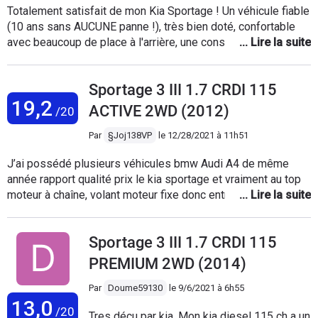
Totalement satisfait de mon Kia Sportage ! Un véhicule fiable
chère
(10 ans sans AUCUNE panne !), très bien doté, confortable
avec beaucoup de place à l'arrière, une conso très
raisonnable en ville comme sur autoroute. La puissance est
largement suffisante (les moteurs Kia fournissent le couple
Sportage 3 III 1.7 CRDI 115
max dès 1500 tr/mn, une exception). C'est mon premier KIA,
19,2
mais certainement pas le dernier ....
ACTIVE 2WD (2012)
/20
Par
§Joj138VP
le
12/28/2021 à 11h51
J’ai possédé plusieurs véhicules bmw Audi A4 de même
année rapport qualité prix le kia sportage et vraiment au top
moteur à chaîne, volant moteur fixe donc entretien au moment
du changement de l’embrayage moin coûteux, la
consommation en ville tourne à 6.5l route de village à village
Sportage 3 III 1.7 CRDI 115
6.1l le seul bémol le sur l’autoroute 7.1l le 115cv et vraiment
top et pareille sur autoroute trop mou une re programmation
PREMIUM 2WD (2014)
pour le passer à ces 150cv ne lui fait pas de mal et ces
vraiment le jour et la nuit, intérieure pas mal de plastiques
Par
Doume59130
le
9/6/2021 à 6h55
13,0
mes très bien optionner pour sont prix esthétique extérieur
/20
Tres déçu par kia. Mon kia diesel 115 ch a un