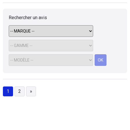
garanti ,et 2fois a (100.000/200.000 kit de
distrib)un emeteur d'embrayage il y a 4mois
Rechercher un avis
actuellement 255.000km sinon entretien
perso +un jeu de plaquettes AV/AR disques
d'origine 2m/m d'usure pas de
consommation d'huile entre les
10.0000kmde vidange,quelques
rossignols,sinon ça roule consommation
7/7.5l vais certainement changer pour une
OK
honda civic 9G 1.8 essence ...vu les
ENM...DES diesel modernes!!! civic essence
pas de turbo,pas de vanne egr,pas de volant
bimasse,pas de fap mais je garderais ma
titine en cas ou (dépannage pour mes deux
1
2
»
filles et moi)