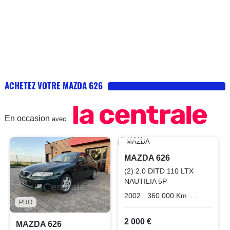
ACHETEZ VOTRE MAZDA 626
En occasion
avec
PART
MAZDA 626
(2) 2.0 DITD 110 LTX
NAUTILIA 5P
2002
360 000 Km
Manuelle
PRO
2 000 €
MAZDA 626