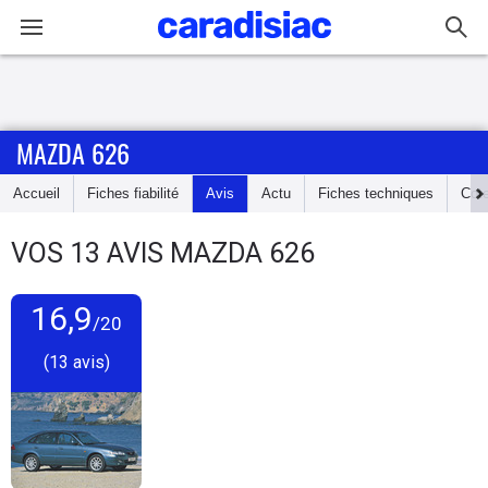
Connexion / Inscription
MAZDA 626
Accueil
Accueil
Fiches fiabilité
Avis
Actu
Fiches techniques
Cot
Actu
VOS
13
AVIS
MAZDA 626
Essais
16,9
Guide
/20
d'achat
(13 avis)
Electriques
Utilitaires