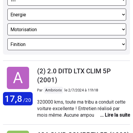
(2) 2.0 DITD LTX CLIM 5P
(2001)
Par
Ambriorix
le
2/7/2024 à 11h18
17,8
/20
320000 kms, toute ma tribu a conduit cette
voiture excellente ! Entretien réalisé par
mois même. Aucune ampoule Mazda sans
culot grillé. A 315000 j'ai remplacé la pompe
d'assistance de direction en bout d'arbre à