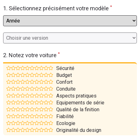
*
Flottes
1. Sélectionnez précisément votre modèle
Auto
Services
Forum
*
2. Notez votre voiture
Moto
Sécurité
Budget
Marques
Confort
Conduite
Aspects pratiques
Equipements de série
Qualité de la finition
Fiabilité
Ecologie
Originalité du design