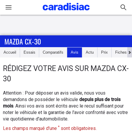
Connexion / Inscription
MAZDA CX-30
Accueil
Accueil
Essais
Comparatifs
Avis
Actu
Prix
Fiches te
Actu
RÉDIGEZ
VOTRE AVIS SUR
MAZDA CX-
Essais
30
Guide
Attention : Pour déposer un avis valide, nous vous
d'achat
demandons de posséder le véhicule
depuis plus de trois
mois
. Ainsi vos avis sont écrits avec le recul suffisant pour
Electriques
noter le véhicule et la garantie de l'avoir confronté avec votre
vie quotidienne d'automobiliste.
Utilitaires
*
Les champs marqué d'une
sont obligatoires.